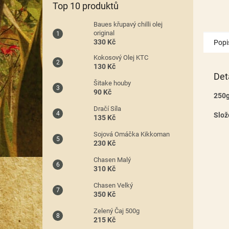
Top 10 produktů
Baues křupavý chilli olej
original
330 Kč
Popi
Kokosový Olej KTC
130 Kč
Det
Šitake houby
90 Kč
250
Dračí Síla
Slož
135 Kč
Sojová Omáčka Kikkoman
230 Kč
Chasen Malý
310 Kč
Chasen Velký
350 Kč
Zelený Čaj 500g
215 Kč