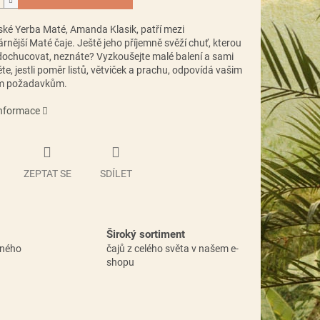
ské Yerba Maté, Amanda Klasik, patří mezi
rnější Maté čaje. Ještě jeho příjemně svěží chuť, kterou
dochucovat, neznáte? Vyzkoušejte malé balení a sami
e, jestli poměr listů, větviček a prachu, odpovídá vašim
m požadavkům.
informace
ZEPTAT SE
SDÍLET
Široký sortiment
vného
čajů z celého světa v našem e-
shopu