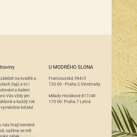
traviny
U MODRÉHO SLONA
záležet na kvalitě a
Francouzská 594/3
všech čajů a to i
120 00 - Praha 2 Vinohrady
adování a balení.
ro Vás vždy jen
Milady Horákové 817/48
 sklizně a každý rok
170 00- Praha 7 Letná
 vyměníme loňské
.
u nás hrají neméně
oli, sažíme se mít
roký záběr