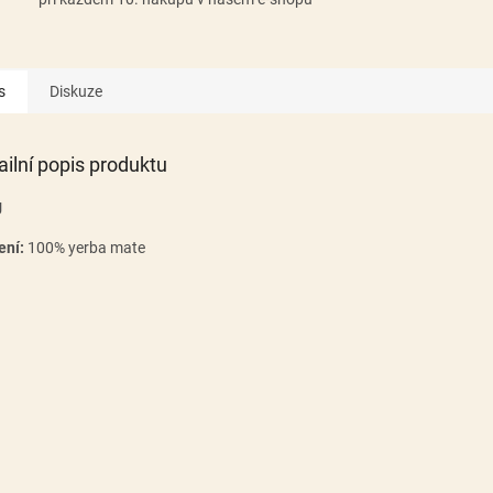
s
Diskuze
ailní popis produktu
g
ení:
100%
yerba ma
te