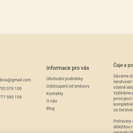
Čaje a po
Informace pro vás
Dáváme si 
Obchodní podmínky
lova
@
gmail.com
čerstvosti 
Odstoupení od smlouvy
včetně skl
702 079 100
Vybíráme p
Kontakty
777 595 159
první jarní
O nás
kompletně
Blog
za čerstvé
Potraviny 
důležitou r
opravdu ši