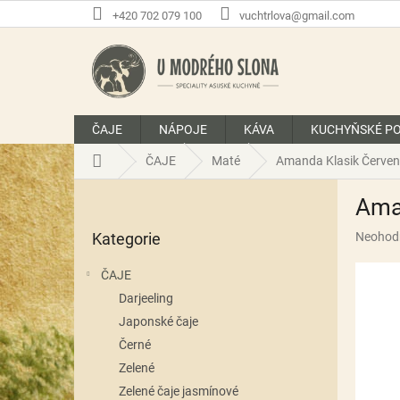
Přejít
+420 702 079 100
vuchtrlova@gmail.com
na
obsah
ČAJE
NÁPOJE
KÁVA
KUCHYŇSKÉ P
Domů
ČAJE
Maté
Amanda Klasik Červe
P
Ama
o
Přeskočit
s
Průměr
Kategorie
Neohod
kategorie
t
hodnoce
r
produkt
ČAJE
a
je
Darjeeling
n
0,0
z
Japonské čaje
n
5
í
Černé
hvězdič
p
Zelené
a
Zelené čaje jasmínové