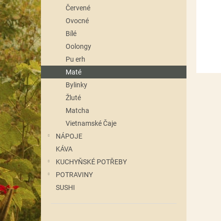
n
Červené
e
Ovocné
l
Bílé
Oolongy
Pu erh
Maté
Bylinky
Žluté
Matcha
Vietnamské Čaje
NÁPOJE
KÁVA
KUCHYŇSKÉ POTŘEBY
POTRAVINY
SUSHI