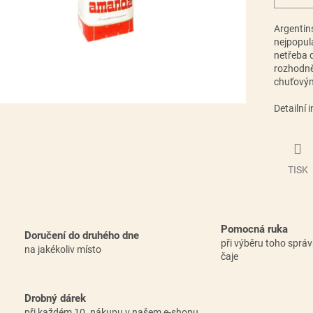
Argentin
nejpopulá
netřeba 
rozhodnět
chuťový
Detailní 
TISK
Pomocná ruka
Doručení do druhého dne
při výběru toho sprá
na jakékoliv místo
čaje
Drobný dárek
při každém 10. nákupu v našem e-shopu