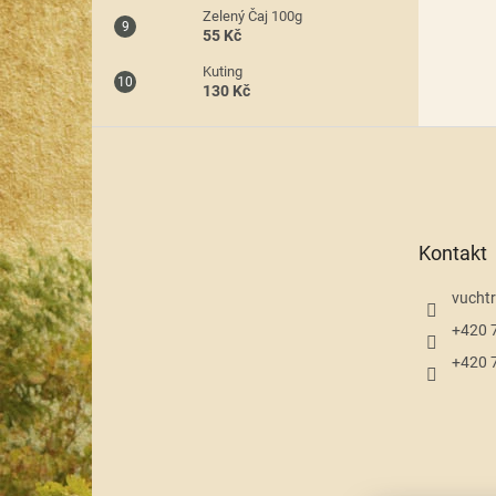
Zelený Čaj 100g
55 Kč
Kuting
130 Kč
Z
á
p
a
t
Kontakt
í
vuchtr
+420 
+420 