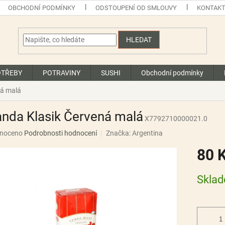
OBCHODNÍ PODMÍNKY
ODSTOUPENÍ OD SMLOUVY
KONTAK
HLEDAT
OTŘEBY
POTRAVINY
SUSHI
Obchodní podmínky
ná malá
nda Klasik Červená malá
X7792710000021.0
né
noceno
Podrobnosti hodnocení
Značka:
Argentina
ní
80 
u
Měrná
Skla
cena:
ek.