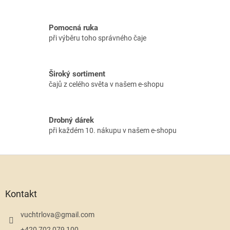
a
c
í
Pomocná ruka
p
při výběru toho správného čaje
r
v
k
y
Široký sortiment
v
čajů z celého světa v našem e-shopu
ý
p
i
s
Drobný dárek
u
při každém 10. nákupu v našem e-shopu
Z
á
p
a
Kontakt
t
í
vuchtrlova
@
gmail.com
+420 702 079 100