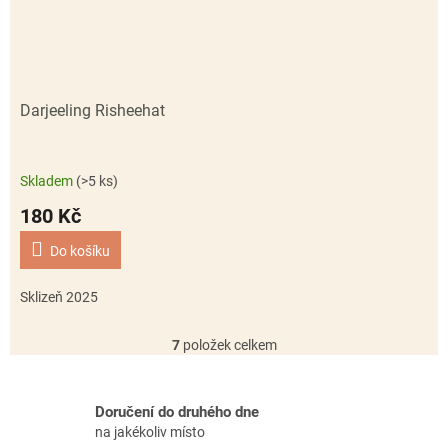
Darjeeling Risheehat
Skladem
(>5 ks)
180 Kč
Do košíku
Sklizeň 2025
7
položek celkem
O
v
l
á
Doručení do druhého dne
d
na jakékoliv místo