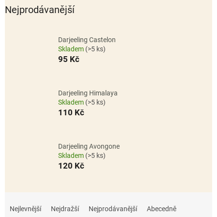
Nejprodávanější
Darjeeling Castelon
Skladem
(>5 ks)
95 Kč
Darjeeling Himalaya
Skladem
(>5 ks)
110 Kč
Darjeeling Avongone
Skladem
(>5 ks)
120 Kč
Ř
a
Nejlevnější
Nejdražší
Nejprodávanější
Abecedně