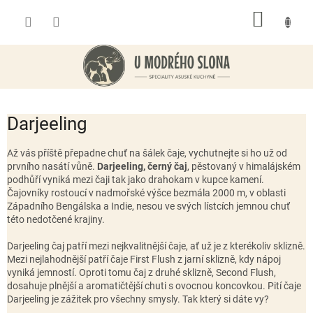
Přejít
NÁKUP
na
obsah
KOŠÍK
Darjeeling
Až vás příště přepadne chuť na šálek čaje, vychutnejte si ho už od
prvního nasátí vůně.
Darjeeling, černý čaj
, pěstovaný v himalájském
podhůří vyniká mezi čaji tak jako drahokam v kupce kamení.
Čajovníky rostoucí v nadmořské výšce bezmála 2000 m, v oblasti
Západního Bengálska a Indie, nesou ve svých lístcích jemnou chuť
této nedotčené krajiny.
Darjeeling čaj patří mezi nejkvalitnější čaje, ať už je z kterékoliv sklizně.
Mezi nejlahodnější patří čaje First Flush z jarní sklizně, kdy nápoj
vyniká jemností. Oproti tomu čaj z druhé sklizně, Second Flush,
dosahuje plnější a aromatičtější chuti s ovocnou koncovkou. Pití čaje
Darjeeling je zážitek pro všechny smysly. Tak který si dáte vy?