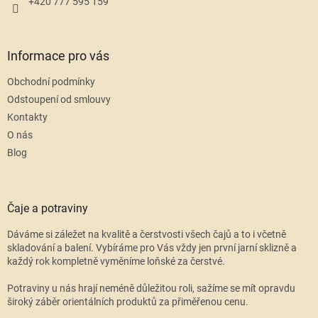
+420 777 595 159
Informace pro vás
Obchodní podmínky
Odstoupení od smlouvy
Kontakty
O nás
Blog
Čaje a potraviny
Dáváme si záležet na kvalitě a čerstvosti všech čajů a to i včetně
skladování a balení. Vybíráme pro Vás vždy jen první jarní sklizně a
každý rok kompletně vyměníme loňské za čerstvé.
Potraviny u nás hrají neméně důležitou roli, sažíme se mít opravdu
široký záběr orientálních produktů za přiměřenou cenu.