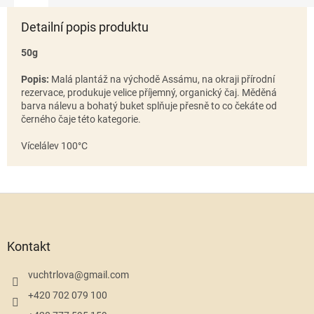
Detailní popis produktu
50g
Popis:
Malá plantáž na východě Assámu, na okraji přírodní
rezervace, produkuje velice příjemný, organický čaj. Měděná
barva nálevu a bohatý buket splňuje přesně to co čekáte od
černého čaje této kategorie.
Vícelálev 100°C
Z
á
p
a
Kontakt
t
í
vuchtrlova
@
gmail.com
+420 702 079 100