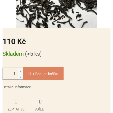
110 Kč
Měrná
Skladem
(>5 ks)
cena:
Přidat do košíku
Detailní informace
ZEPTAT SE
SDÍLET