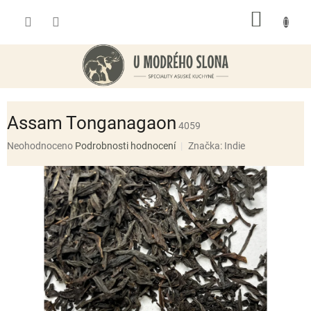
Přejít
NÁKUP
na
obsah
KOŠÍK
Assam Tonganagaon
4059
Průměrné
Neohodnoceno
Podrobnosti hodnocení
Značka:
Indie
hodnocení
produktu
je
0,0
z
5
hvězdiček.