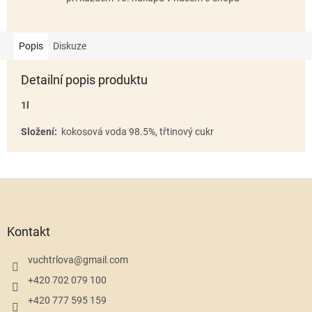
Popis
Diskuze
Detailní popis produktu
1l
Složení:
kokosová voda 98.5%, třtinový cukr
Z
á
p
a
Kontakt
t
í
vuchtrlova
@
gmail.com
+420 702 079 100
+420 777 595 159