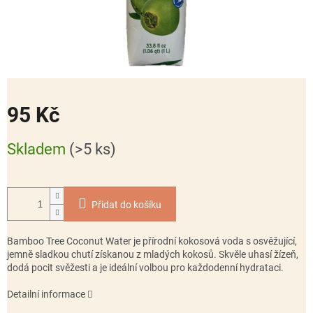
95 Kč
Měrná
Skladem
(>5 ks)
cena:
Přidat do košíku
Bamboo Tree Coconut Water
je přírodní kokosová voda s osvěžující,
jemně sladkou chutí získanou z mladých kokosů. Skvěle uhasí žízeň,
dodá pocit svěžesti a je ideální volbou pro každodenní hydrataci.
Detailní informace