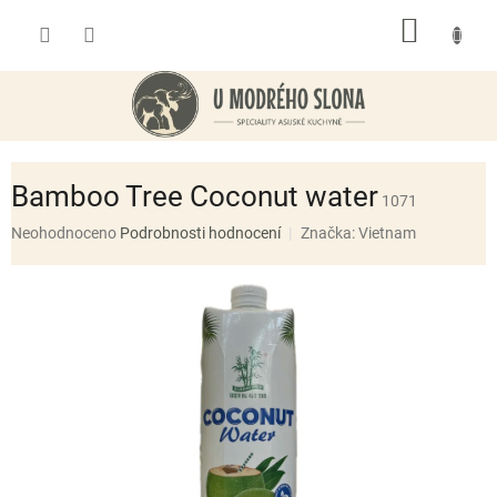
Přejít
NÁKUP
na
obsah
KOŠÍK
Bamboo Tree Coconut water
1071
Průměrné
Neohodnoceno
Podrobnosti hodnocení
Značka:
Vietnam
hodnocení
produktu
je
0,0
z
5
hvězdiček.