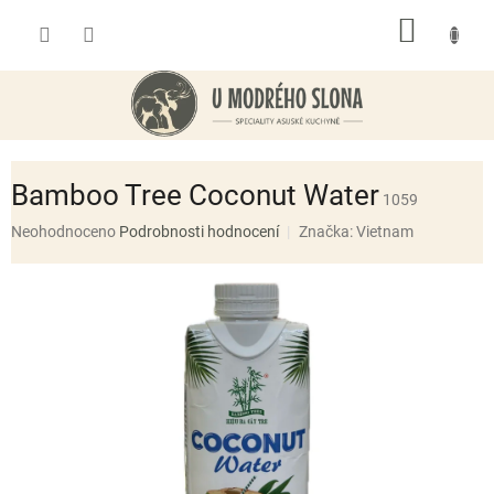
Přejít
NÁKUP
na
obsah
KOŠÍK
Bamboo Tree Coconut Water
1059
Průměrné
Neohodnoceno
Podrobnosti hodnocení
Značka:
Vietnam
hodnocení
produktu
je
0,0
z
5
hvězdiček.