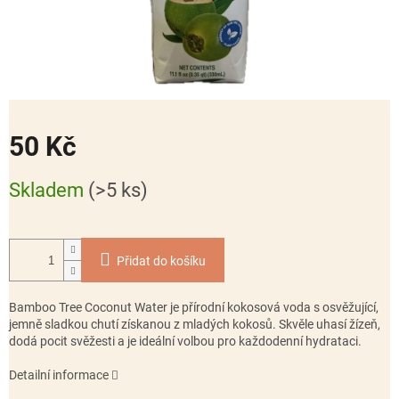
50 Kč
Měrná
Skladem
(>5 ks)
cena:
Přidat do košíku
Bamboo Tree Coconut Water
je přírodní kokosová voda s osvěžující,
jemně sladkou chutí získanou z mladých kokosů. Skvěle uhasí žízeň,
dodá pocit svěžesti a je ideální volbou pro každodenní hydrataci.
Detailní informace