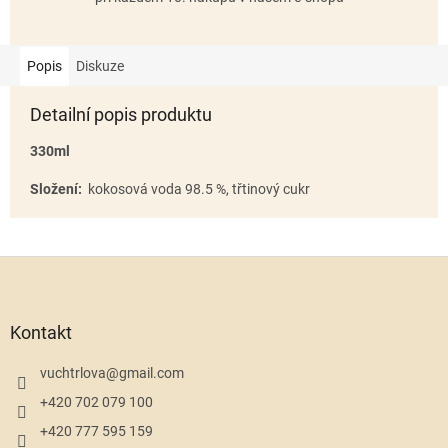
Popis
Diskuze
Detailní popis produktu
330ml
Složení:
kokosová voda 98.5 %, třtinový cukr
Z
á
p
a
Kontakt
t
í
vuchtrlova
@
gmail.com
+420 702 079 100
+420 777 595 159