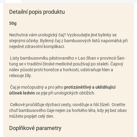
Detailní popis produktu
50g
Nechutná vám urologický čaj? Vyzkoušejte jiné bylinky se
stejnými účinky. Bylinný čaj z bambusových listů napomáhá při
nejedné zdravotní komplikaci.
Listy bambusovníku pěstovaného v Lao Shan v provincii Šan-
tung se v tradiční čínské medicíně používají po staletí. Čajový
nálev působí proti horečce a horkosti, odstraňuje hlen a
relaxuje žíly.
Čaj je močopudný a pro jeho
protizánětlivý a uklidňující
účinek ledvin
se pije při urologických obtížích.
Celkově pročišťuje dýchací cesty, osvěžuje a tiší žízeň. Oceňte
chuť bambusového čaje nejen za horkého léta, kdy jej bez obav
můžete popíjet celý den.
Doplňkové parametry