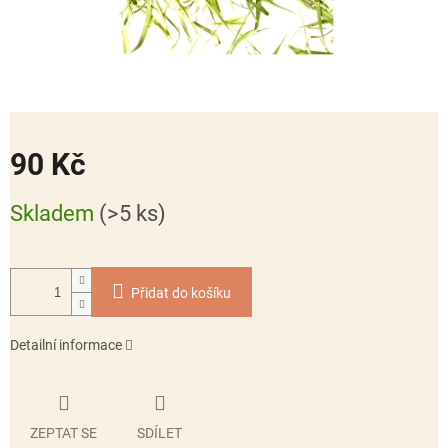
90 Kč
Měrná
Skladem
(>5 ks)
cena:
Přidat do košíku
Detailní informace
ZEPTAT SE
SDÍLET