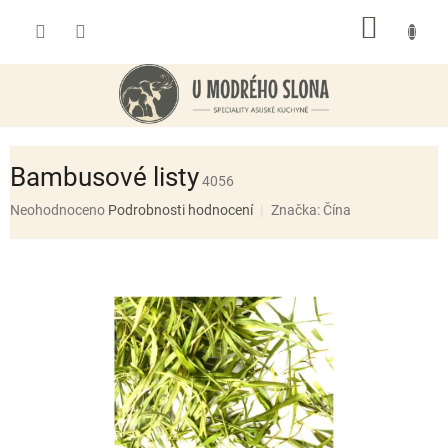
Přejít
NÁKUP
na
obsah
KOŠÍK
Bambusové listy
4056
Průměrné
Neohodnoceno
Podrobnosti hodnocení
Značka:
Čína
hodnocení
produktu
je
0,0
z
5
hvězdiček.