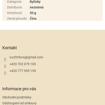
Kategorie
:
Bylinky
Distribuce
:
neznámá
Hmotnost
:
50 g
Země původu
:
Čína
Z
á
p
a
Kontakt
t
í
vuchtrlova
@
gmail.com
+420 702 079 100
+420 777 595 159
Informace pro vás
Obchodní podmínky
Odstoupení od smlouvy