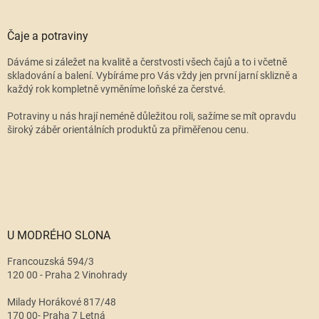
Čaje a potraviny
Dáváme si záležet na kvalitě a čerstvosti všech čajů a to i včetně
skladování a balení. Vybíráme pro Vás vždy jen první jarní sklizně a
každý rok kompletně vyměníme loňské za čerstvé.
Potraviny u nás hrají neméně důležitou roli, sažíme se mít opravdu
široký záběr orientálních produktů za přiměřenou cenu.
U MODRÉHO SLONA
Francouzská 594/3
120 00 - Praha 2 Vinohrady
Milady Horákové 817/48
170 00- Praha 7 Letná