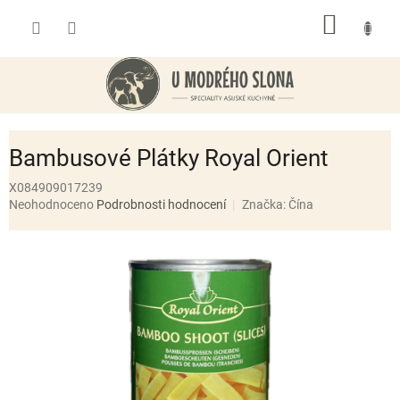
Přejít
NÁKUP
na
obsah
KOŠÍK
Bambusové Plátky Royal Orient
X084909017239
Průměrné
Neohodnoceno
Podrobnosti hodnocení
Značka:
Čína
hodnocení
produktu
je
0,0
z
5
hvězdiček.