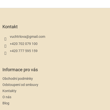
Z
á
p
a
Kontakt
t
í
vuchtrlova
@
gmail.com
+420 702 079 100
+420 777 595 159
Informace pro vás
Obchodní podmínky
Odstoupení od smlouvy
Kontakty
O nás
Blog