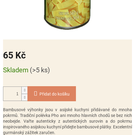
65 Kč
Měrná
Skladem
(>5 ks)
cena:
Přidat do košíku
Bambusové výhonky jsou v asijské kuchyni přidávané do mnoha
pokrmů. Tradiční polévka Pho ani mnoho hlavních chodů se bez nich
neobejde. Vařte autenticky z autentických surovin a do pokrmu
inspirovaného asijskou kuchyní přidejte bambusové plátky. Excelentní
gurmánský zážitek zaručen.