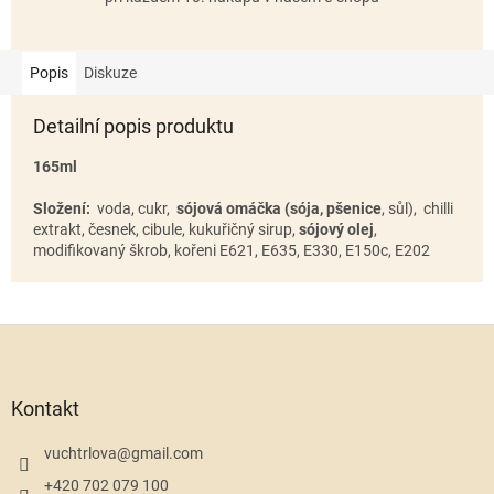
Popis
Diskuze
Detailní popis produktu
165ml
Složení:
voda, cukr,
sójová omáčka (sója, pšenice
, sůl),
chilli
extrakt, česnek, cibule, kukuřičný sirup,
sójový olej
,
modifikovaný škrob, kořeni E621, E635, E330, E150c, E202
Z
á
p
a
Kontakt
t
í
vuchtrlova
@
gmail.com
+420 702 079 100