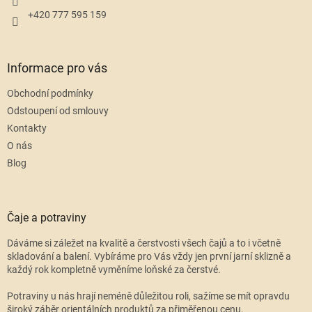
+420 777 595 159
Informace pro vás
Obchodní podmínky
Odstoupení od smlouvy
Kontakty
O nás
Blog
Čaje a potraviny
Dáváme si záležet na kvalitě a čerstvosti všech čajů a to i včetně
skladování a balení. Vybíráme pro Vás vždy jen první jarní sklizně a
každý rok kompletně vyměníme loňské za čerstvé.
Potraviny u nás hrají neméně důležitou roli, sažíme se mít opravdu
široký záběr orientálních produktů za přiměřenou cenu.