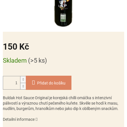
150 Kč
Měrná
Skladem
(>5 ks)
cena:
Přidat do košíku
Buldak Hot Sauce Original
je korejská chilli omáčka s intenzivní
pálivostí a výraznou chutí pečeného kuřete. Skvěle se hodí k masu,
nudlím, burgerům, hranolkům nebo jako dip k oblíbeným snackům.
Detailní informace