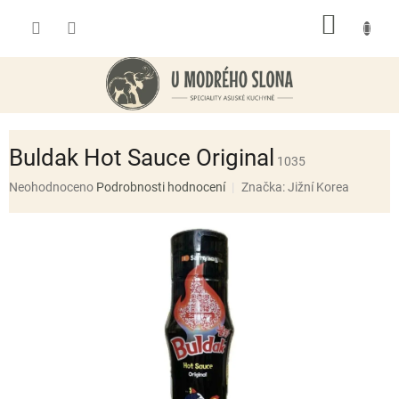
Přejít
NÁKUP
na
obsah
KOŠÍK
Buldak Hot Sauce Original
1035
Průměrné
Neohodnoceno
Podrobnosti hodnocení
Značka:
Jižní Korea
hodnocení
produktu
je
0,0
z
5
hvězdiček.