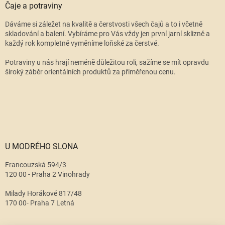
Čaje a potraviny
Dáváme si záležet na kvalitě a čerstvosti všech čajů a to i včetně
skladování a balení. Vybíráme pro Vás vždy jen první jarní sklizně a
každý rok kompletně vyměníme loňské za čerstvé.
Potraviny u nás hrají neméně důležitou roli, sažíme se mít opravdu
široký záběr orientálních produktů za přiměřenou cenu.
U MODRÉHO SLONA
Francouzská 594/3
120 00 - Praha 2 Vinohrady
Milady Horákové 817/48
170 00- Praha 7 Letná