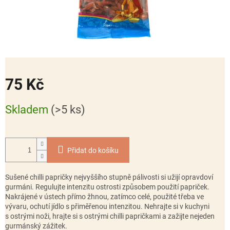
75 Kč
Měrná
Skladem
(>5 ks)
cena:
Přidat do košíku
Sušené chilli papričky nejvyššího stupně pálivosti si užijí opravdoví
gurmáni. Regulujte intenzitu ostrosti způsobem použití papriček.
Nakrájené v ústech přímo žhnou, zatímco celé, použité třeba ve
vývaru, ochutí jídlo s přiměřenou intenzitou. Nehrajte si v kuchyni
s ostrými noži, hrajte si s ostrými chilli papričkami a zažijte nejeden
gurmánský zážitek.