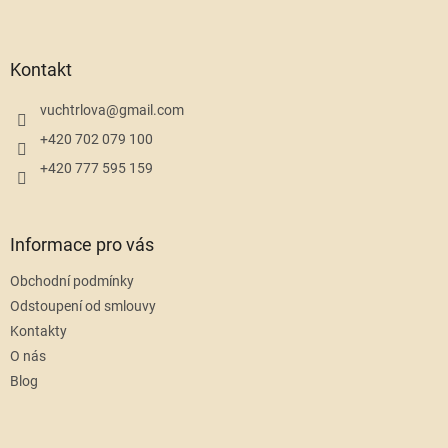
Z
á
p
a
Kontakt
t
í
vuchtrlova
@
gmail.com
+420 702 079 100
+420 777 595 159
Informace pro vás
Obchodní podmínky
Odstoupení od smlouvy
Kontakty
O nás
Blog