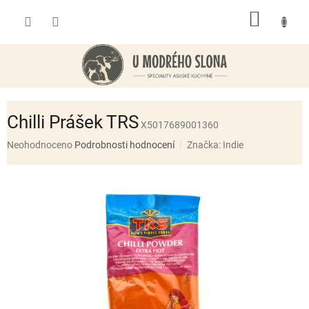
Přejít
NÁKUP
na
obsah
KOŠÍK
Chilli Prášek TRS
X5017689001360
Průměrné
Neohodnoceno
Podrobnosti hodnocení
Značka:
Indie
hodnocení
produktu
je
0,0
z
5
hvězdiček.