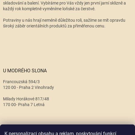
skladování a balení. Vybíráme pro Vás vždy jen první jarní sklizně a
každý rok kompletně vyměníme loňské za čerstvé.
Potraviny u nás hrají neméně důležitou roli, sažíme se mít opravdu
široký záběr orientálních produktů za přiměřenou cenu.
U MODRÉHO SLONA
Francouzská 594/3
120 00 - Praha 2 Vinohrady
Milady Horákové 817/48
170 00- Praha 7 Letná
K personalizaci obsahu a reklam, poskytování funkcí