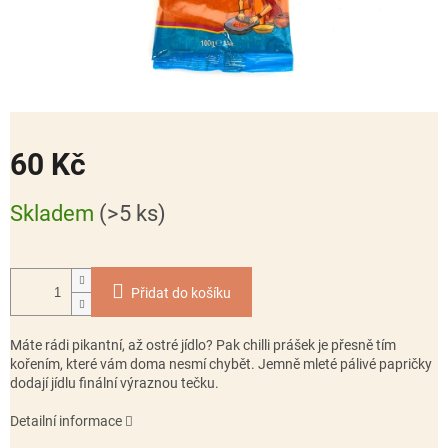
60 Kč
Měrná
Skladem
(>5 ks)
cena:
Přidat do košíku
Máte rádi pikantní, až ostré jídlo? Pak chilli prášek je přesně tím
kořením, které vám doma nesmí chybět. Jemně mleté pálivé papričky
dodají jídlu finální výraznou tečku.
Detailní informace