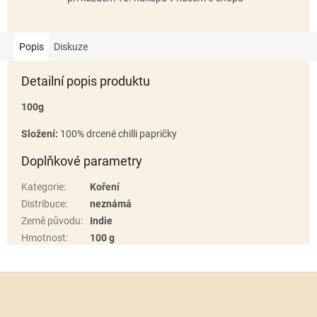
Popis
Diskuze
Detailní popis produktu
100g
Složení:
100% drcené chilli papričky
Doplňkové parametry
Kategorie
:
Koření
Distribuce
:
neznámá
Země původu
:
Indie
Hmotnost
:
100 g
Z
á
p