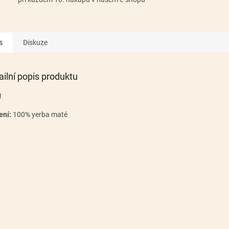
s
Diskuze
ailní popis produktu
g
ení:
100% yerba maté