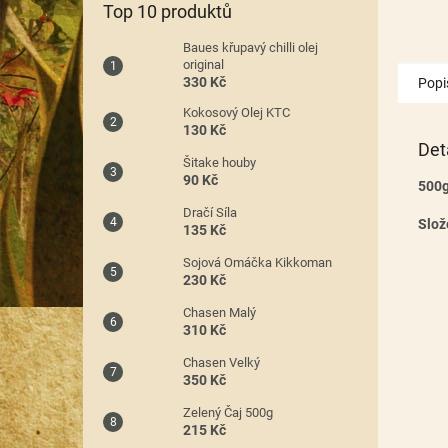
Top 10 produktů
Baues křupavý chilli olej
original
330 Kč
Popi
Kokosový Olej KTC
130 Kč
Det
Šitake houby
90 Kč
500
Dračí Síla
Slož
135 Kč
Sojová Omáčka Kikkoman
230 Kč
Chasen Malý
310 Kč
Chasen Velký
350 Kč
Zelený Čaj 500g
215 Kč