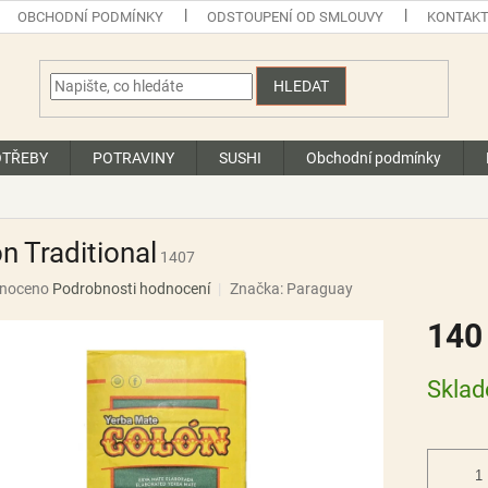
OBCHODNÍ PODMÍNKY
ODSTOUPENÍ OD SMLOUVY
KONTAK
HLEDAT
OTŘEBY
POTRAVINY
SUSHI
Obchodní podmínky
n Traditional
1407
né
noceno
Podrobnosti hodnocení
Značka:
Paraguay
ní
140
u
Měrná
Skla
cena:
ek.