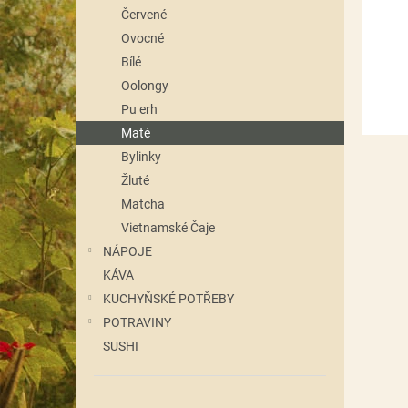
n
Červené
e
Ovocné
l
Bílé
Oolongy
Pu erh
Maté
Bylinky
Žluté
Matcha
Vietnamské Čaje
NÁPOJE
KÁVA
KUCHYŇSKÉ POTŘEBY
POTRAVINY
SUSHI