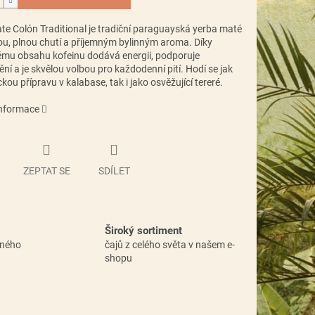
te Colón Traditional
je tradiční paraguayská yerba maté
ou, plnou chutí a příjemným bylinným aroma. Díky
ému obsahu kofeinu dodává energii, podporuje
ní a je skvělou volbou pro každodenní pití. Hodí se jak
ckou přípravu v kalabase, tak i jako osvěžující tereré.
informace
ZEPTAT SE
SDÍLET
Široký sortiment
vného
čajů z celého světa v našem e-
shopu