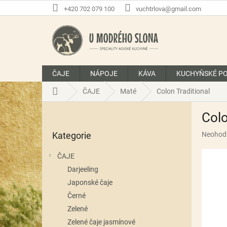
Přejít
+420 702 079 100
vuchtrlova@gmail.com
na
obsah
ČAJE
NÁPOJE
KÁVA
KUCHYŇSKÉ P
Domů
ČAJE
Maté
Colon Traditional
P
Colo
o
Přeskočit
s
Průměr
Kategorie
Neohod
kategorie
t
hodnoce
r
produkt
ČAJE
a
je
Darjeeling
n
0,0
z
Japonské čaje
n
5
í
Černé
hvězdič
p
Zelené
a
Zelené čaje jasmínové