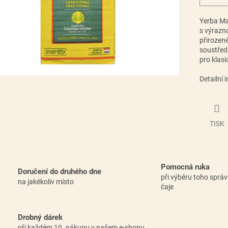
Yerba Ma
s výrazn
přirozen
soustředě
pro klasi
Detailní 
TISK
Pomocná ruka
Doručení do druhého dne
při výběru toho sprá
na jakékoliv místo
čaje
Drobný dárek
při každém 10. nákupu v našem e-shopu