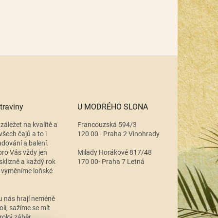
traviny
U MODRÉHO SLONA
záležet na kvalitě a
Francouzská 594/3
všech čajů a to i
120 00 - Praha 2 Vinohrady
adování a balení.
ro Vás vždy jen
Milady Horákové 817/48
 sklizně a každý rok
170 00- Praha 7 Letná
 vyměníme loňské
.
u nás hrají neméně
oli, sažíme se mít
roký záběr