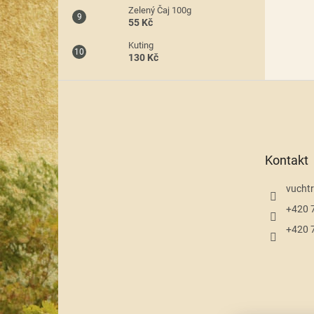
Zelený Čaj 100g
55 Kč
Kuting
130 Kč
Z
á
p
a
t
Kontakt
í
vuchtr
+420 
+420 