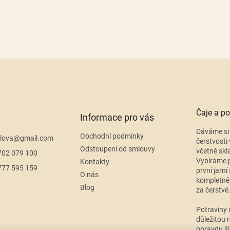
Čaje a po
Informace pro vás
Dáváme si 
Obchodní podmínky
lova
@
gmail.com
čerstvosti 
Odstoupení od smlouvy
včetně skl
702 079 100
Vybíráme p
Kontakty
777 595 159
první jarní
O nás
kompletně
Blog
za čerstvé
Potraviny 
důležitou r
opravdu ši