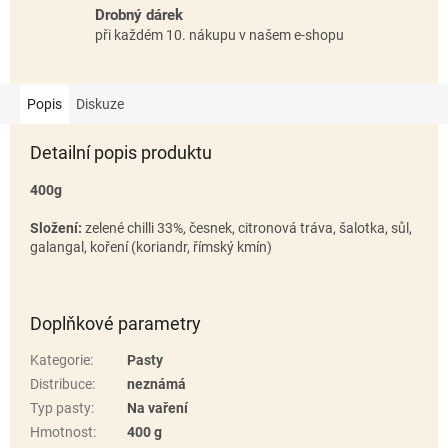
Drobný dárek
při každém 10. nákupu v našem e-shopu
Popis
Diskuze
Detailní popis produktu
400g
Složení:
zelené chilli 33%, česnek, citronová tráva, šalotka, sůl,
galangal, koření (koriandr, římský kmín)
Doplňkové parametry
Kategorie
:
Pasty
Distribuce
:
neznámá
Typ pasty
:
Na vaření
Hmotnost
:
400 g