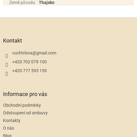
Země původu
:
Thajsko
Z
á
p
a
Kontakt
t
í
vuchtrlova
@
gmail.com
+420 702 079 100
+420 777 595 159
Informace pro vás
Obchodní podmínky
Odstoupení od smlouvy
Kontakty
O nás
Blog