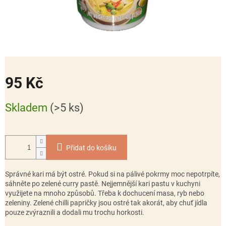
95 Kč
Měrná
Skladem
(>5 ks)
cena:
Přidat do košíku
Správné kari má být ostré. Pokud si na pálivé pokrmy moc nepotrpíte,
sáhněte po zelené curry pastě. Nejjemnější kari pastu v kuchyni
využijete na mnoho způsobů. Třeba k dochucení masa, ryb nebo
zeleniny. Zelené chilli papričky jsou ostré tak akorát, aby chuť jídla
pouze zvýraznili a dodali mu trochu horkosti.