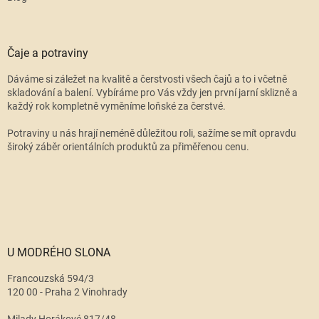
Čaje a potraviny
Dáváme si záležet na kvalitě a čerstvosti všech čajů a to i včetně
skladování a balení. Vybíráme pro Vás vždy jen první jarní sklizně a
každý rok kompletně vyměníme loňské za čerstvé.
Potraviny u nás hrají neméně důležitou roli, sažíme se mít opravdu
široký záběr orientálních produktů za přiměřenou cenu.
U MODRÉHO SLONA
Francouzská 594/3
120 00 - Praha 2 Vinohrady
Milady Horákové 817/48