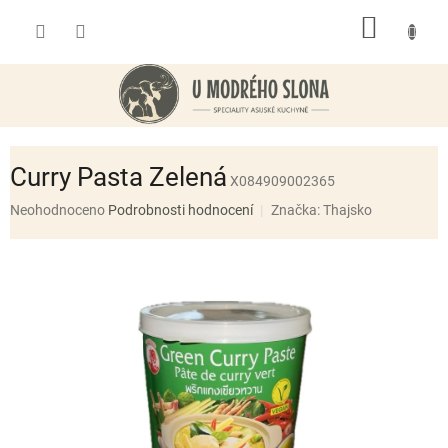
Přejít
NÁKUP
na
obsah
KOŠÍK
Curry Pasta Zelená
X084909002365
Průměrné
Neohodnoceno
Podrobnosti hodnocení
Značka:
Thajsko
hodnocení
produktu
je
0,0
z
5
hvězdiček.