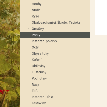
n
Houby
e
Nudle
l
Rýže
Obalovací směsi, Škroby, Tapioka
Omáčky
Pasty
Instantní polévky
Octy
Oleje a tuky
Koření
Obiloviny
Luštěniny
Pochutiny
Řasy
Tofu
Instantní Jídlo
Těstoviny