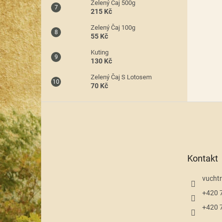
Zelený Čaj 500g
215 Kč
Zelený Čaj 100g
55 Kč
Kuting
130 Kč
Zelený Čaj S Lotosem
70 Kč
Z
á
p
a
t
Kontakt
í
vuchtr
+420 
+420 