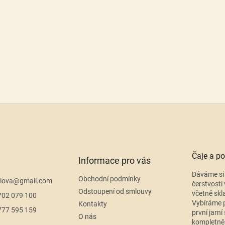
Čaje a po
Informace pro vás
Dáváme si 
Obchodní podmínky
lova
@
gmail.com
čerstvosti 
Odstoupení od smlouvy
včetně skl
702 079 100
Vybíráme p
Kontakty
777 595 159
první jarní
O nás
kompletně