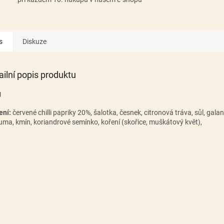
s
Diskuze
ailní popis produktu
g
ení:
červené chilli papriky 20%, šalotka, česnek, citronová tráva, sůl, galan
uma, kmín, koriandrové semínko, koření (skořice, muškátový květ),