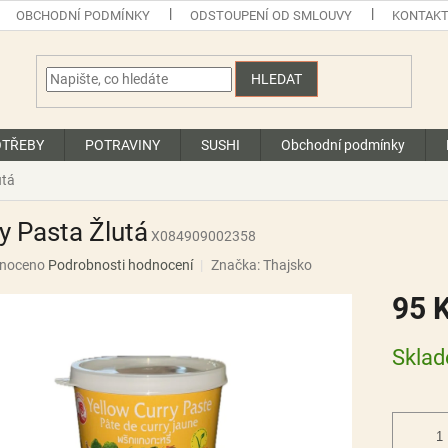
OBCHODNÍ PODMÍNKY
ODSTOUPENÍ OD SMLOUVY
KONTAK
HLEDAT
OTŘEBY
POTRAVINY
SUSHI
Obchodní podmínky
utá
y Pasta Žlutá
X084909002358
né
noceno
Podrobnosti hodnocení
Značka:
Thajsko
ní
95 
u
Měrná
Skla
cena:
ek.