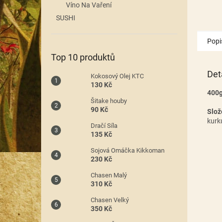
Víno Na Vaření
SUSHI
Popi
Top 10 produktů
Det
Kokosový Olej KTC
130 Kč
400
Šitake houby
90 Kč
Slož
kurk
Dračí Síla
135 Kč
Sojová Omáčka Kikkoman
230 Kč
Chasen Malý
310 Kč
Chasen Velký
350 Kč