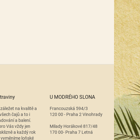
traviny
U MODRÉHO SLONA
záležet na kvalitě a
Francouzská 594/3
všech čajů a to i
120 00 - Praha 2 Vinohrady
adování a balení.
ro Vás vždy jen
Milady Horákové 817/48
 sklizně a každý rok
170 00- Praha 7 Letná
 vyměníme loňské