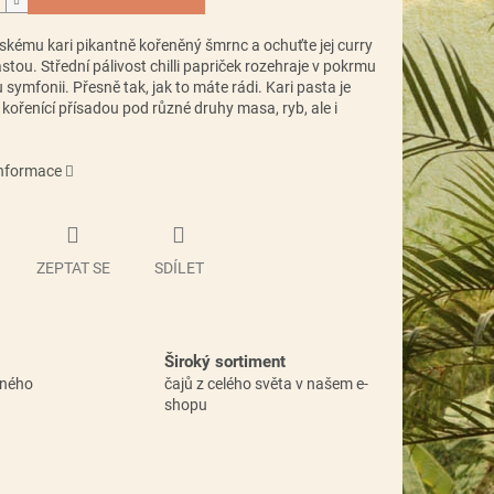
jskému kari pikantně kořeněný šmrnc a ochuťte jej curry
stou. Střední pálivost chilli papriček rozehraje v pokrmu
symfonii. Přesně tak, jak to máte rádi. Kari pasta je
ořenící přísadou pod různé druhy masa, ryb, ale i
informace
ZEPTAT SE
SDÍLET
Široký sortiment
vného
čajů z celého světa v našem e-
shopu