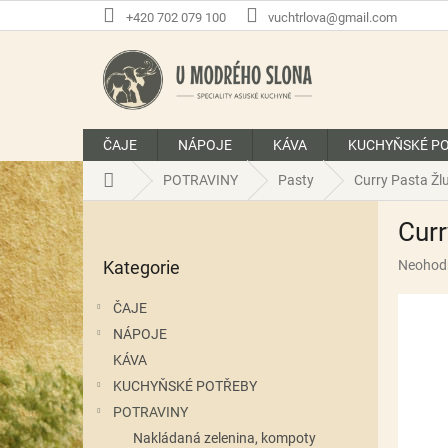
Přejít
+420 702 079 100
vuchtrlova@gmail.com
na
obsah
ČAJE
NÁPOJE
KÁVA
KUCHYŇSKÉ P
Domů
POTRAVINY
Pasty
Curry Pasta Žl
P
Curr
o
Přeskočit
s
Průměr
Kategorie
Neohod
kategorie
t
hodnoce
r
produkt
ČAJE
a
je
NÁPOJE
n
0,0
z
KÁVA
n
5
í
KUCHYŇSKÉ POTŘEBY
hvězdič
p
POTRAVINY
a
Nakládaná zelenina, kompoty