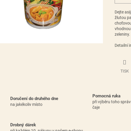
Dejte asi
žlutou pa
choťovou 
vhodnou k
zeleniny.
Detailní 
TISK
Pomocná ruka
Doručení do druhého dne
při výběru toho sprá
na jakékoliv místo
čaje
Drobný dárek
při každém 10. nákupu v našem e-shopu