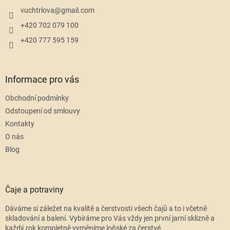
t
í
vuchtrlova
@
gmail.com
+420 702 079 100
+420 777 595 159
Informace pro vás
Obchodní podmínky
Odstoupení od smlouvy
Kontakty
O nás
Blog
Čaje a potraviny
Dáváme si záležet na kvalitě a čerstvosti všech čajů a to i včetně
skladování a balení. Vybíráme pro Vás vždy jen první jarní sklizně a
každý rok kompletně vyměníme loňské za čerstvé.