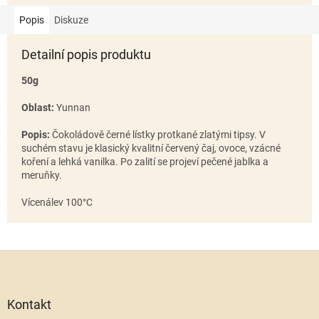
Popis
Diskuze
Detailní popis produktu
50g
Oblast:
Yunnan
Popis:
Čokoládově černé lístky protkané zlatými tipsy. V
suchém stavu je klasický kvalitní červený čaj, ovoce, vzácné
koření a lehká vanilka. Po zalití se projeví pečené jablka a
meruňky.
Vícenálev 100°C
Z
á
p
a
Kontakt