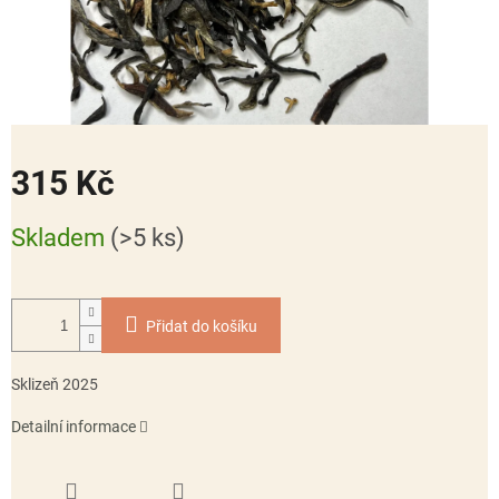
315 Kč
Měrná
Skladem
(>5 ks)
cena:
Přidat do košíku
Sklizeň 2025
Detailní informace