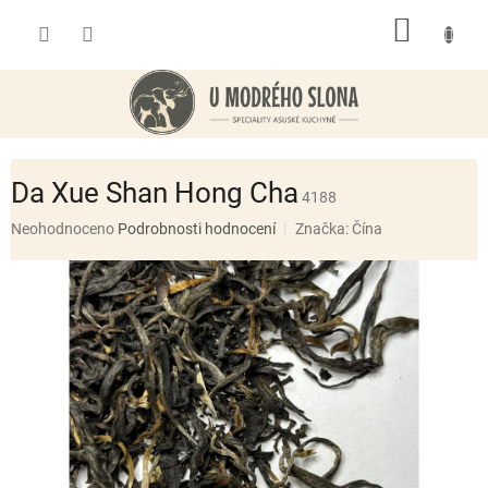
Přejít
NÁKUP
na
obsah
KOŠÍK
Da Xue Shan Hong Cha
4188
Průměrné
Neohodnoceno
Podrobnosti hodnocení
Značka:
Čína
hodnocení
produktu
je
0,0
z
5
hvězdiček.