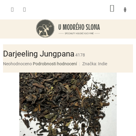
Přejít
NÁKUP
na
obsah
KOŠÍK
Darjeeling Jungpana
4178
Průměrné
Neohodnoceno
Podrobnosti hodnocení
Značka:
Indie
hodnocení
produktu
je
0,0
z
5
hvězdiček.