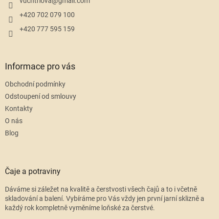
í
vuchtrlova
@
gmail.com
+420 702 079 100
+420 777 595 159
Informace pro vás
Obchodní podmínky
Odstoupení od smlouvy
Kontakty
O nás
Blog
Čaje a potraviny
Dáváme si záležet na kvalitě a čerstvosti všech čajů a to i včetně
skladování a balení. Vybíráme pro Vás vždy jen první jarní sklizně a
každý rok kompletně vyměníme loňské za čerstvé.