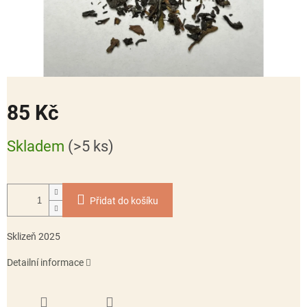
85 Kč
Měrná
Skladem
(>5 ks)
cena:
Přidat do košíku
Sklizeň 2025
Detailní informace