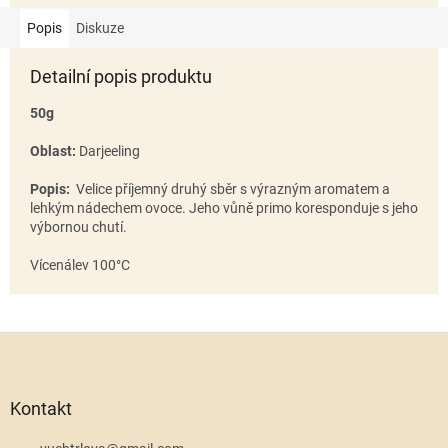
Popis
Diskuze
Detailní popis produktu
50g
Oblast:
Darjeeling
Popis:
Velice příjemný druhý sběr s výrazným aromatem a
lehkým nádechem ovoce. Jeho vůně primo koresponduje s jeho
výbornou chutí.
Vícenálev 100°C
Z
á
p
a
Kontakt
t