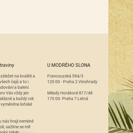
traviny
U MODRÉHO SLONA
záležet na kvalitě a
Francouzská 594/3
všech čajů a to i
120 00 - Praha 2 Vinohrady
adování a balení.
ro Vás vždy jen
Milady Horákové 817/48
 sklizně a každý rok
170 00- Praha 7 Letná
 vyměníme loňské
.
u nás hrají neméně
oli, sažíme se mít
roký záběr