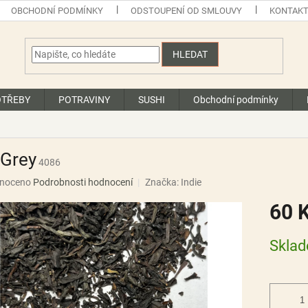
OBCHODNÍ PODMÍNKY
ODSTOUPENÍ OD SMLOUVY
KONTAK
HLEDAT
OTŘEBY
POTRAVINY
SUSHI
Obchodní podmínky
 Grey
4086
né
noceno
Podrobnosti hodnocení
Značka:
Indie
ní
60 
u
Měrná
Skla
cena:
ek.