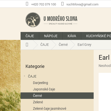
Přejít
+420 702 079 100
vuchtrlova@gmail.com
na
obsah
ČAJE
NÁPOJE
KÁVA
KUCHYŇSKÉ P
Domů
ČAJE
Černé
Earl Grey
P
Earl
o
Přeskočit
s
Průměr
Kategorie
Neohod
kategorie
t
hodnoce
r
produkt
ČAJE
a
je
Darjeeling
n
0,0
z
Japonské čaje
n
5
í
Černé
hvězdič
p
Zelené
a
Zelené čaje jasmínové