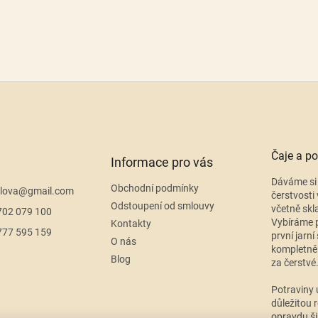
Čaje a po
Informace pro vás
Dáváme si 
Obchodní podmínky
lova
@
gmail.com
čerstvosti 
Odstoupení od smlouvy
včetně skl
702 079 100
Vybíráme p
Kontakty
777 595 159
první jarní
O nás
kompletně
Blog
za čerstvé
Potraviny 
důležitou r
opravdu ši