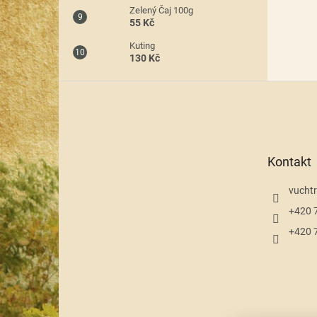
Zelený Čaj 100g
55 Kč
Kuting
130 Kč
Z
á
p
a
t
Kontakt
í
vuchtr
+420 
+420 