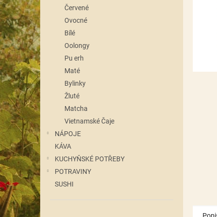
n
Červené
e
Ovocné
l
Bílé
Oolongy
Pu erh
Maté
Bylinky
Žluté
Matcha
Vietnamské Čaje
NÁPOJE
KÁVA
KUCHYŇSKÉ POTŘEBY
POTRAVINY
SUSHI
Popi