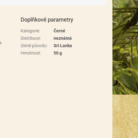
Doplňkové parametry
Kategorie
:
Černé
Distribuce
:
neznámá
u.
Země původu
:
Srí Lanka
Hmotnost
:
50 g