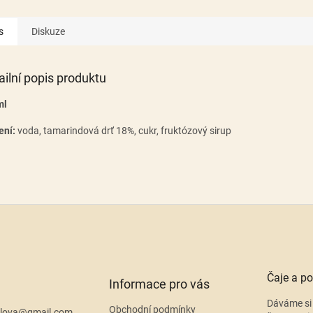
s
Diskuze
ailní popis produktu
ml
ení:
voda, tamarindová drť 18%, cukr, fruktózový sirup
Čaje a po
Informace pro vás
Dáváme si 
Obchodní podmínky
lova
@
gmail.com