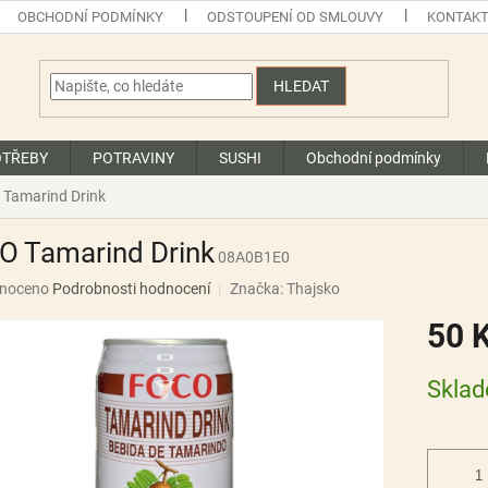
OBCHODNÍ PODMÍNKY
ODSTOUPENÍ OD SMLOUVY
KONTAK
HLEDAT
OTŘEBY
POTRAVINY
SUSHI
Obchodní podmínky
Tamarind Drink
O Tamarind Drink
08A0B1E0
né
noceno
Podrobnosti hodnocení
Značka:
Thajsko
ní
50 
u
Měrná
Skla
cena:
ek.