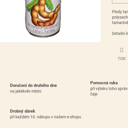
Plody ta
polysacha
tamarindo
Detailní 
TISK
Pomocná ruka
Doručení do druhého dne
při výběru toho sprá
na jakékoliv místo
čaje
Drobný dárek
při každém 10. nákupu v našem e-shopu