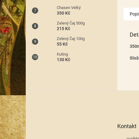
Chasen Velký
350 Kč
Popi
Zelený Čaj 500g
215 Kč
Det
Zelený Čaj 100g
55 Kč
350
Kuting
Slož
130 Kč
Z
á
p
a
t
Kontakt
í
vuchtr