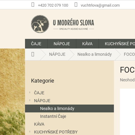
Přejít
+420 702 079 100
vuchtrlova@gmail.com
na
obsah
ČAJE
NÁPOJE
KÁVA
KUCHYŇSKÉ P
Domů
NÁPOJE
Nealko a limonády
FOCO 
P
FOC
o
Přeskočit
s
Průměr
Kategorie
Neohod
kategorie
t
hodnoce
r
produkt
ČAJE
a
je
NÁPOJE
n
0,0
z
Nealko a limonády
n
5
í
Instantní Čaje
hvězdič
p
KÁVA
a
KUCHYŇSKÉ POTŘEBY