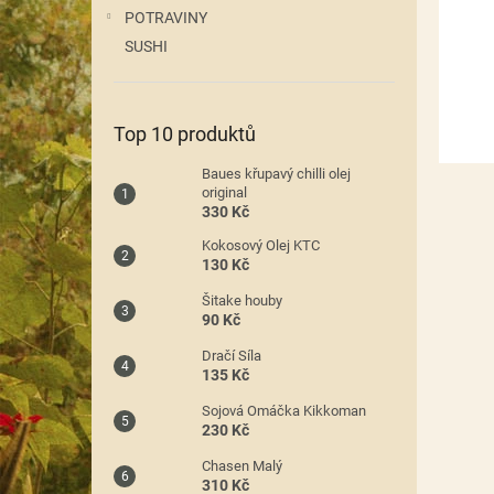
n
POTRAVINY
e
SUSHI
l
Top 10 produktů
Baues křupavý chilli olej
original
330 Kč
Kokosový Olej KTC
130 Kč
Šitake houby
90 Kč
Dračí Síla
135 Kč
Sojová Omáčka Kikkoman
230 Kč
Chasen Malý
310 Kč