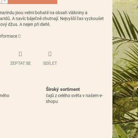
marindu jsou velmi bohaté na obsah vlákniny a
ridů. A navíc báječně chutnají. Nejvyšší čas vyzkoušet
vý džus. A nejen při dietě.
informace
ZEPTAT SE
SDÍLET
Široký sortiment
vného
čajů z celého světa v našem e-
shopu