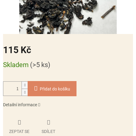
115 Kč
Měrná
Skladem
(>5 ks)
cena:
Přidat do košíku
Detailní informace
ZEPTAT SE
SDÍLET