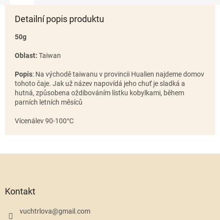
Detailní popis produktu
50g
Oblast:
Taiwan
Popis
:
Na východě taiwanu v provincii Hualien najdeme domov
tohoto čaje. Jak už název napovídá jeho chuť je sladká a
hutná, způsobena oždibováním lístku kobylkami, během
parních letních měsíců
Vícenálev 90-100°C
Z
á
p
a
Kontakt
t
í
vuchtrlova
@
gmail.com