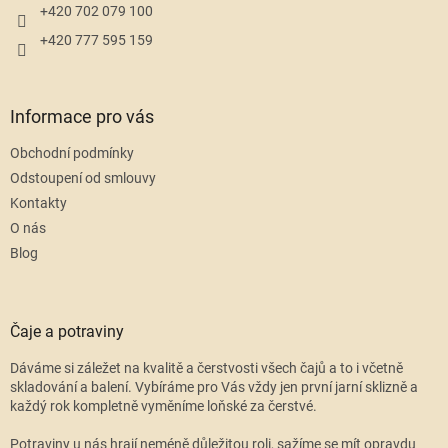
+420 702 079 100
+420 777 595 159
Informace pro vás
Obchodní podmínky
Odstoupení od smlouvy
Kontakty
O nás
Blog
Čaje a potraviny
Dáváme si záležet na kvalitě a čerstvosti všech čajů a to i včetně
skladování a balení. Vybíráme pro Vás vždy jen první jarní sklizně a
každý rok kompletně vyměníme loňské za čerstvé.
Potraviny u nás hrají neméně důležitou roli, sažíme se mít opravdu