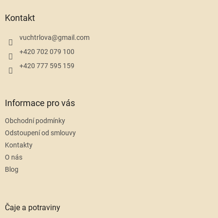
p
a
Kontakt
t
í
vuchtrlova
@
gmail.com
+420 702 079 100
+420 777 595 159
Informace pro vás
Obchodní podmínky
Odstoupení od smlouvy
Kontakty
O nás
Blog
Čaje a potraviny