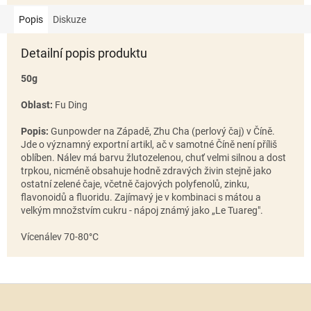
Popis
Diskuze
Detailní popis produktu
50g
Oblast:
Fu Ding
Popis:
Gunpowder na Západě, Zhu Cha (perlový čaj) v Číně.
Jde o významný exportní artikl, ač v samotné Číně není příliš
oblíben. Nálev má barvu žlutozelenou, chuť velmi silnou a dost
trpkou, nicméně obsahuje hodně zdravých živin stejně jako
ostatní zelené čaje, včetně čajových polyfenolů, zinku,
flavonoidů a fluoridu.
Zajímavý je v kombinaci s mátou a
velkým množstvím cukru - nápoj známý jako „Le Tuareg".
Vícenálev 70-80°C
Z
á