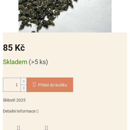
85 Kč
Měrná
Skladem
(>5 ks)
cena:
Přidat do košíku
Sklizeň 2025
Detailní informace