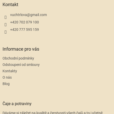
a
Kontakt
t
í
vuchtrlova
@
gmail.com
+420 702 079 100
+420 777 595 159
Informace pro vás
Obchodní podmínky
Odstoupení od smlouvy
Kontakty
O nás
Blog
Čaje a potraviny
Dáváme si záležet na kvalitě a čerstvosti všech čajů a to i včetně