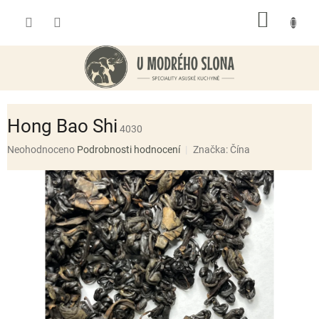
Přejít
NÁKUP
na
obsah
KOŠÍK
Hong Bao Shi
4030
Průměrné
Neohodnoceno
Podrobnosti hodnocení
Značka:
Čína
hodnocení
produktu
je
0,0
z
5
hvězdiček.