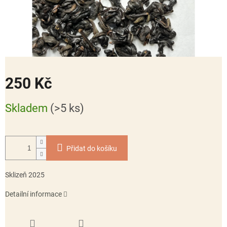
250 Kč
Měrná
Skladem
(>5 ks)
cena:
Přidat do košíku
Sklizeň 2025
Detailní informace