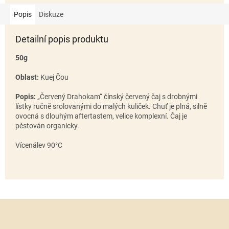
Popis
Diskuze
Detailní popis produktu
50g
Oblast:
Kuej Čou
Popis:
„Červený Drahokam“ čínský červený čaj s drobnými
lístky ručně srolovanými do malých kuliček. Chuť je plná, silně
ovocná s dlouhým aftertastem, velice komplexní. Čaj je
pěstován organicky.
Vícenálev 90°C
Z
á
p