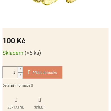
100 Kč
Měrná
Skladem
(>5 ks)
cena:
Přidat do košíku
Detailní informace
ZEPTAT SE
SDÍLET