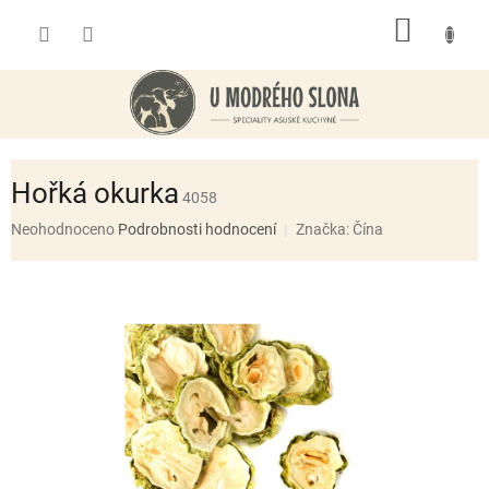
Přejít
NÁKUP
na
obsah
KOŠÍK
Hořká okurka
4058
Průměrné
Neohodnoceno
Podrobnosti hodnocení
Značka:
Čína
hodnocení
produktu
je
0,0
z
5
hvězdiček.