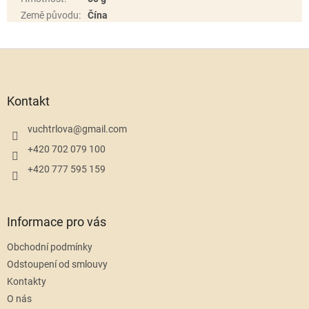
Země původu
:
Čína
Z
á
p
a
Kontakt
t
í
vuchtrlova
@
gmail.com
+420 702 079 100
+420 777 595 159
Informace pro vás
Obchodní podmínky
Odstoupení od smlouvy
Kontakty
O nás