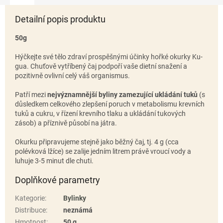
Detailní popis produktu
50g
Hýčkejte své tělo zdraví prospěšnými účinky hořké okurky Ku-
gua. Chuťově vytříbený čaj podpoří vaše dietní snažení a
pozitivně ovlivní celý váš organismus.
Patří mezi
nejvýznamnější byliny zamezující ukládání tuků
(s
důsledkem celkového zlepšení poruch v metabolismu krevních
tuků a cukru, v řízení krevního tlaku a ukládání tukových
zásob) a příznivě působí na játra.
Okurku připravujeme stejně jako běžný čaj, tj. 4 g (cca
polévková lžíce) se zalije jedním litrem právě vroucí vody a
luhuje 3-5 minut dle chuti.
Doplňkové parametry
Kategorie
:
Bylinky
Distribuce
:
neznámá
Hmotnost
:
50 g