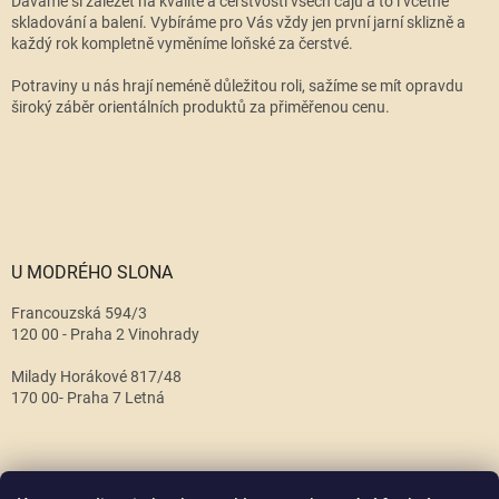
Dáváme si záležet na kvalitě a čerstvosti všech čajů a to i včetně
skladování a balení. Vybíráme pro Vás vždy jen první jarní sklizně a
každý rok kompletně vyměníme loňské za čerstvé.
Potraviny u nás hrají neméně důležitou roli, sažíme se mít opravdu
široký záběr orientálních produktů za přiměřenou cenu.
U MODRÉHO SLONA
Francouzská 594/3
120 00 - Praha 2 Vinohrady
Milady Horákové 817/48
170 00- Praha 7 Letná