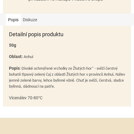
Popis
Diskuze
Detailní popis produktu
50g
Oblast:
Anhui
Popis
:
Divoké ochmýřené vrcholky ze Žlutých hor" - svěží čerstvý
bohatě tipsový zelený čaj z oblasti Žlutých hor v provincii Anhui
.
Nálev
jemně zelené barvy, lehce bylinné vůně. Chuť je svěží, čerstvá, sladce
bylinná, sládnoucí na patře.
Vícenálev 70-80°
C
Z
á
p