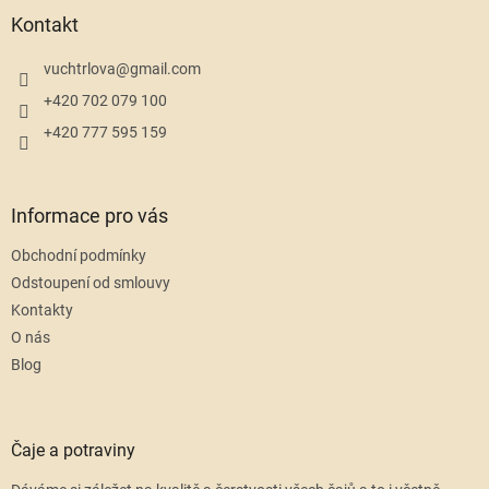
a
Kontakt
t
í
vuchtrlova
@
gmail.com
+420 702 079 100
+420 777 595 159
Informace pro vás
Obchodní podmínky
Odstoupení od smlouvy
Kontakty
O nás
Blog
Čaje a potraviny