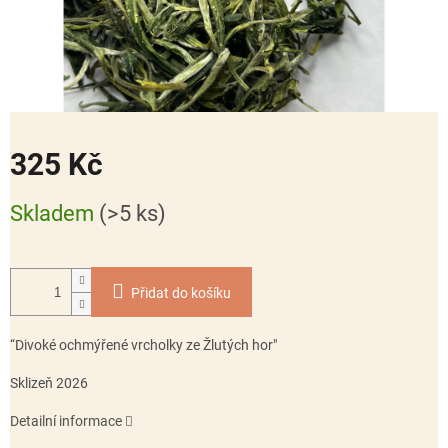
325 Kč
Měrná
Skladem
(>5 ks)
cena:
Přidat do košíku
“Divoké ochmýřené vrcholky ze Žlutých hor"
Sklizeň 2026
Detailní informace