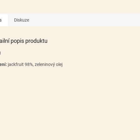
s
Diskuze
ailní popis produktu
g
ení:
jackfruit 98%, zeleninový olej