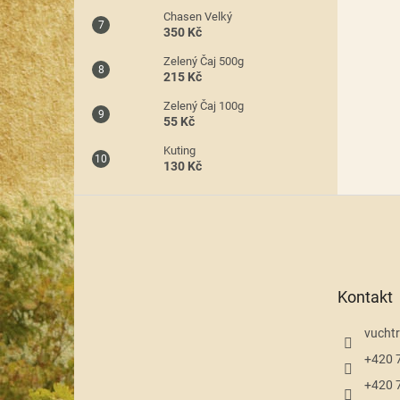
Chasen Velký
350 Kč
Zelený Čaj 500g
215 Kč
Zelený Čaj 100g
55 Kč
Kuting
130 Kč
Z
á
p
a
t
Kontakt
í
vuchtr
+420 
+420 