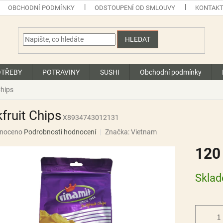
OBCHODNÍ PODMÍNKY
ODSTOUPENÍ OD SMLOUVY
KONTAK
HLEDAT
OTŘEBY
POTRAVINY
SUSHI
Obchodní podmínky
Chips
fruit Chips
X8934743012131
né
noceno
Podrobnosti hodnocení
Značka:
Vietnam
ní
120
u
Měrná
Skla
cena:
ek.