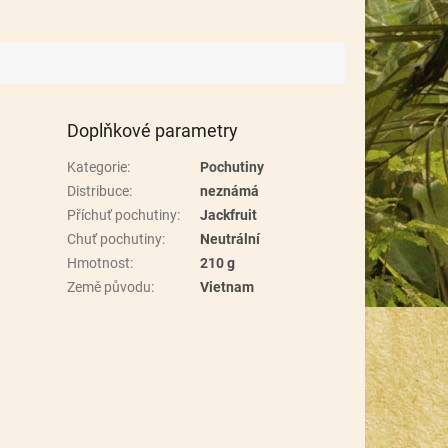
Doplňkové parametry
Kategorie
:
Pochutiny
Distribuce
:
neznámá
Příchuť pochutiny
:
Jackfruit
Chuť pochutiny
:
Neutrální
Hmotnost
:
210 g
Země původu
:
Vietnam