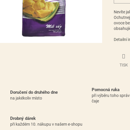
Nevíte ja
Ochutnejt
ovoce be
obsahují
Detailní 
TISK
Pomocná ruka
Doručení do druhého dne
při výběru toho sprá
na jakékoliv místo
čaje
Drobný dárek
při každém 10. nákupu v našem e-shopu