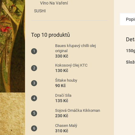
Víno Na Vaření
SUSHI
Popi
Top 10 produktů
Det
Baues křupavý chilli olej
150
original
330 Kč
Slož
Kokosový Olej KTC
130 Kč
Šitake houby
90 Kč
Dračí Síla
135 Kč
Sojová Omáčka Kikkoman
230 Kč
Chasen Malý
310 Kč