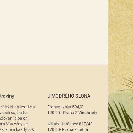
traviny
U MODRÉHO SLONA
záležet na kvalitě a
Francouzská 594/3
všech čajů a to i
120 00 - Praha 2 Vinohrady
adování a balení.
ro Vás vždy jen
Milady Horákové 817/48
 sklizně a každý rok
170 00- Praha 7 Letná