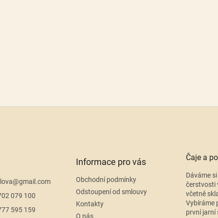
Čaje a po
Informace pro vás
Dáváme si 
Obchodní podmínky
lova
@
gmail.com
čerstvosti 
Odstoupení od smlouvy
včetně skl
702 079 100
Vybíráme p
Kontakty
777 595 159
první jarní
O nás