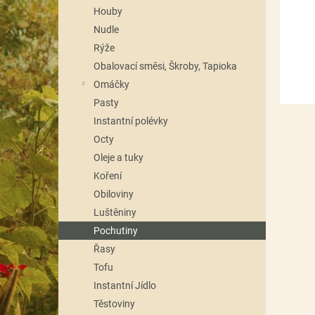
n
Houby
e
Nudle
l
Rýže
Obalovací směsi, Škroby, Tapioka
Omáčky
Pasty
Instantní polévky
Octy
Oleje a tuky
Koření
Obiloviny
Luštěniny
Pochutiny
Řasy
Tofu
Instantní Jídlo
Těstoviny