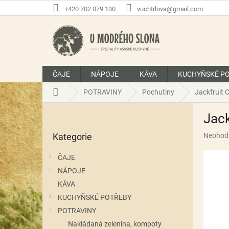
Přejít
+420 702 079 100
vuchtrlova@gmail.com
na
obsah
ČAJE
NÁPOJE
KÁVA
KUCHYŇSKÉ P
Domů
POTRAVINY
Pochutiny
Jackfruit 
P
Jack
o
Přeskočit
s
Průměr
Kategorie
Neohod
kategorie
t
hodnoce
r
produkt
ČAJE
a
je
NÁPOJE
n
0,0
z
KÁVA
n
5
í
KUCHYŇSKÉ POTŘEBY
hvězdič
p
POTRAVINY
a
Nakládaná zelenina, kompoty