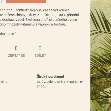
k chutná Jackfruit? Nejvyšší čas to vyzkoušet.
e sušené chipsy, plátky, z Jackfruitu, 100 % přírodní
z dochucovadel. Skutečná chuť, skutečného ovoce,
cího množství vitamínů a vápníku a fosforu.
informace
ZEPTAT SE
SDÍLET
Široký sortiment
vného
čajů z celého světa v našem e-
shopu