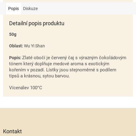
Popis
Diskuze
Detailní popis produktu
50g
Oblast:
Wu Yi Shan
Zlaté obočí je červený čaj s výrazným čokoládovým
Popis:
tónem který doplňuje medové aroma s exotickým
kořením v pozadí. Lístky jsou stejnoměrné s podílem
tipsů a krásnou, sytou barvou.
Vícenálev 100°C
Z
á
p
a
Kontakt