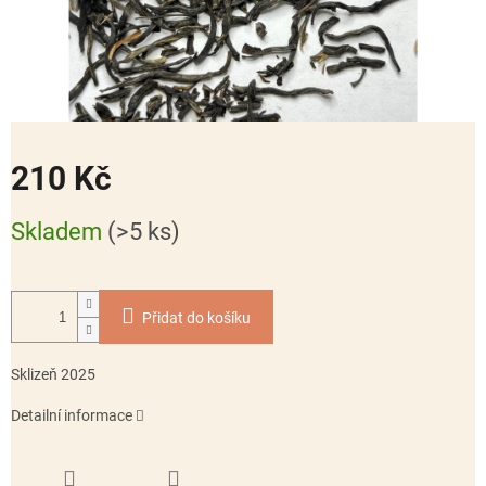
210 Kč
Měrná
Skladem
(>5 ks)
cena:
Přidat do košíku
Sklizeň 2025
Detailní informace