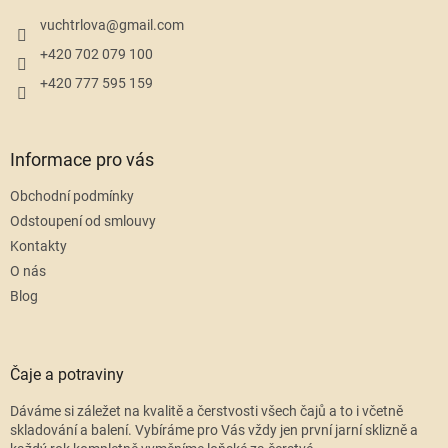
t
í
vuchtrlova
@
gmail.com
+420 702 079 100
+420 777 595 159
Informace pro vás
Obchodní podmínky
Odstoupení od smlouvy
Kontakty
O nás
Blog
Čaje a potraviny
Dáváme si záležet na kvalitě a čerstvosti všech čajů a to i včetně
skladování a balení. Vybíráme pro Vás vždy jen první jarní sklizně a