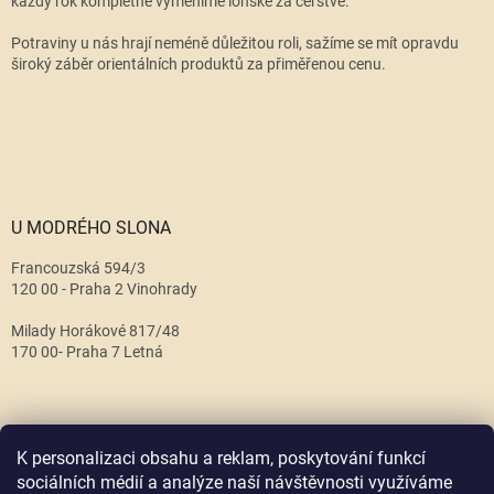
každý rok kompletně vyměníme loňské za čerstvé.
Potraviny u nás hrají neméně důležitou roli, sažíme se mít opravdu
široký záběr orientálních produktů za přiměřenou cenu.
U MODRÉHO SLONA
Francouzská 594/3
120 00 - Praha 2 Vinohrady
Milady Horákové 817/48
170 00- Praha 7 Letná
K personalizaci obsahu a reklam, poskytování funkcí
sociálních médií a analýze naší návštěvnosti využíváme