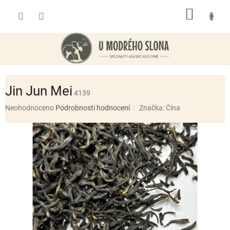
Přejít
NÁKUP
na
obsah
KOŠÍK
Jin Jun Mei
4139
Průměrné
Neohodnoceno
Podrobnosti hodnocení
Značka:
Čína
hodnocení
produktu
je
0,0
z
5
hvězdiček.