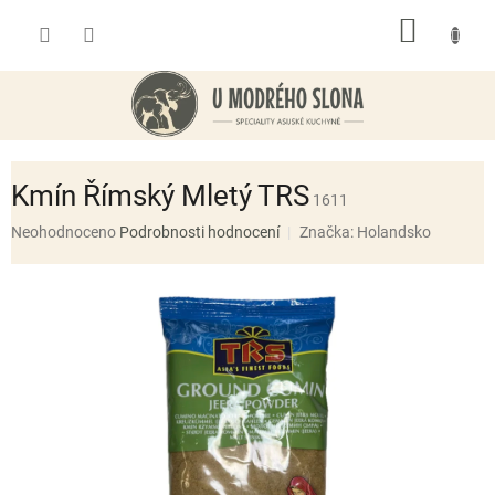
Přejít
NÁKUP
na
obsah
KOŠÍK
Kmín Římský Mletý TRS
1611
Průměrné
Neohodnoceno
Podrobnosti hodnocení
Značka:
Holandsko
hodnocení
produktu
je
0,0
z
5
hvězdiček.