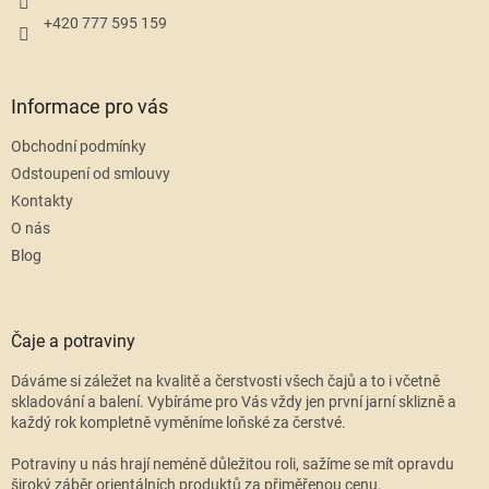
+420 777 595 159
Informace pro vás
Obchodní podmínky
Odstoupení od smlouvy
Kontakty
O nás
Blog
Čaje a potraviny
Dáváme si záležet na kvalitě a čerstvosti všech čajů a to i včetně
skladování a balení. Vybíráme pro Vás vždy jen první jarní sklizně a
každý rok kompletně vyměníme loňské za čerstvé.
Potraviny u nás hrají neméně důležitou roli, sažíme se mít opravdu
široký záběr orientálních produktů za přiměřenou cenu.