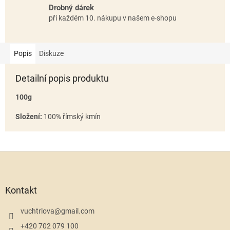
Drobný dárek
při každém 10. nákupu v našem e-shopu
Popis
Diskuze
Detailní popis produktu
100g
Složení:
100% římský kmín
Z
á
p
a
Kontakt
t
í
vuchtrlova
@
gmail.com
+420 702 079 100