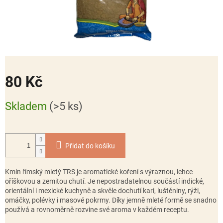
80 Kč
Měrná
Skladem
(>5 ks)
cena:
Přidat do košíku
Kmín římský mletý TRS
je aromatické koření s výraznou, lehce
oříškovou a zemitou chutí. Je nepostradatelnou součástí indické,
orientální i mexické kuchyně a skvěle dochutí kari, luštěniny, rýži,
omáčky, polévky i masové pokrmy. Díky jemně mleté formě se snadno
používá a rovnoměrně rozvine své aroma v každém receptu.