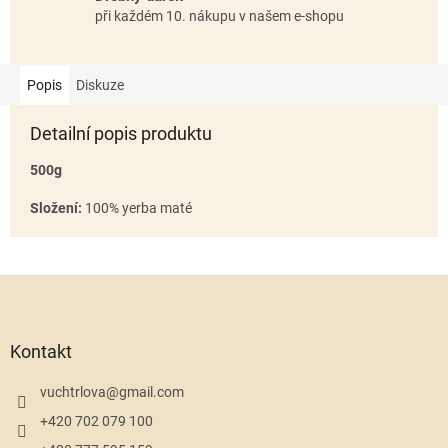
při každém 10. nákupu v našem e-shopu
Popis
Diskuze
Detailní popis produktu
500g
Složení:
100% yerba maté
Z
á
p
a
Kontakt
t
í
vuchtrlova
@
gmail.com
+420 702 079 100