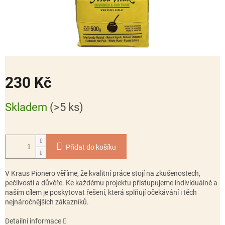
230 Kč
Měrná
Skladem
(>5 ks)
cena:
Přidat do košíku
V Kraus Pionero věříme, že kvalitní práce stojí na zkušenostech,
pečlivosti a důvěře. Ke každému projektu přistupujeme individuálně a
naším cílem je poskytovat řešení, která splňují očekávání i těch
nejnáročnějších zákazníků.
Detailní informace