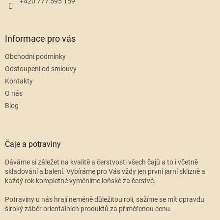
+420 777 595 159
Informace pro vás
Obchodní podmínky
Odstoupení od smlouvy
Kontakty
O nás
Blog
Čaje a potraviny
Dáváme si záležet na kvalitě a čerstvosti všech čajů a to i včetně
skladování a balení. Vybíráme pro Vás vždy jen první jarní sklizně a
každý rok kompletně vyměníme loňské za čerstvé.
Potraviny u nás hrají neméně důležitou roli, sažíme se mít opravdu
široký záběr orientálních produktů za přiměřenou cenu.