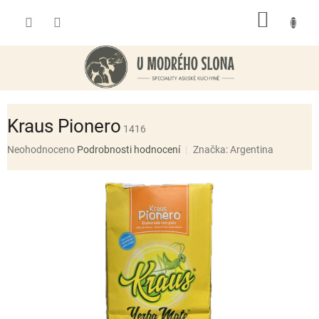
Přejít
NÁKUP
na
obsah
KOŠÍK
Kraus Pionero
1416
Průměrné
Neohodnoceno
Podrobnosti hodnocení
Značka:
Argentina
hodnocení
produktu
je
0,0
z
5
hvězdiček.