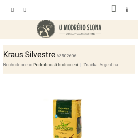
Přejít
NÁKUP
na
obsah
KOŠÍK
Kraus Silvestre
A3502606
Průměrné
Neohodnoceno
Podrobnosti hodnocení
Značka:
Argentina
hodnocení
produktu
je
0,0
z
5
hvězdiček.