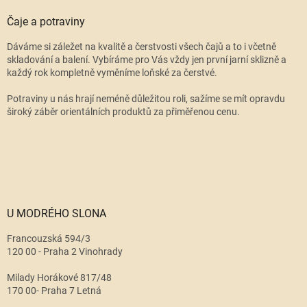
Čaje a potraviny
Dáváme si záležet na kvalitě a čerstvosti všech čajů a to i včetně
skladování a balení. Vybíráme pro Vás vždy jen první jarní sklizně a
každý rok kompletně vyměníme loňské za čerstvé.
Potraviny u nás hrají neméně důležitou roli, sažíme se mít opravdu
široký záběr orientálních produktů za přiměřenou cenu.
U MODRÉHO SLONA
Francouzská 594/3
120 00 - Praha 2 Vinohrady
Milady Horákové 817/48
170 00- Praha 7 Letná