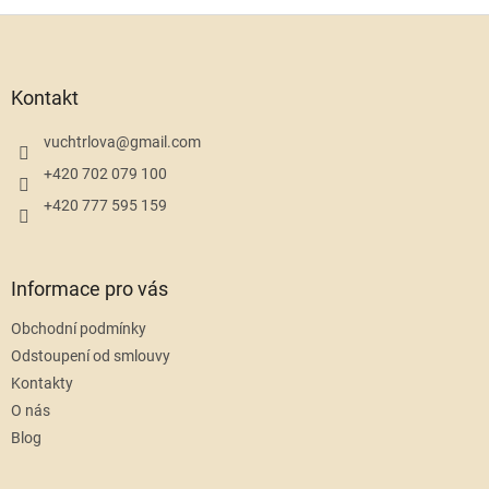
Z
á
p
a
Kontakt
t
í
vuchtrlova
@
gmail.com
+420 702 079 100
+420 777 595 159
Informace pro vás
Obchodní podmínky
Odstoupení od smlouvy
Kontakty
O nás
Blog