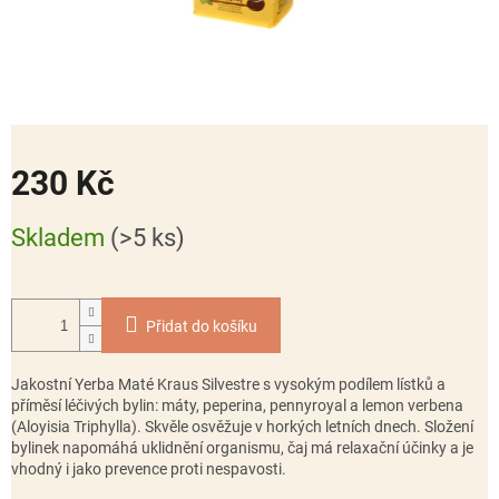
230 Kč
Měrná
Skladem
(>5 ks)
cena:
Přidat do košíku
Jakostní Yerba Maté Kraus Silvestre s vysokým podílem lístků a
příměsí léčivých bylin: máty, peperina, pennyroyal a lemon verbena
(Aloyisia Triphylla). Skvěle osvěžuje v horkých letních dnech. Složení
bylinek napomáhá uklidnění organismu, čaj má relaxační účinky a je
vhodný i jako prevence proti nespavosti.