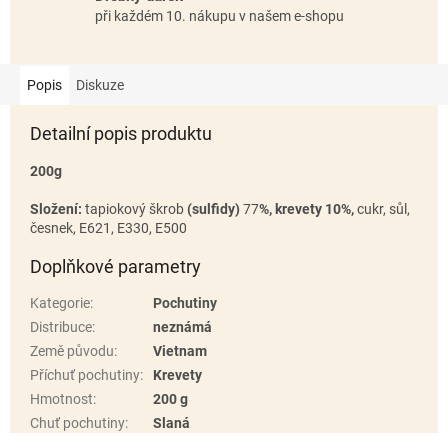
při každém 10. nákupu v našem e-shopu
Popis
Diskuze
Detailní popis produktu
200g
Složení:
tapiokový škrob
(sulfidy)
77
%,
krevety 10%,
cukr, sůl,
česnek, E621, E330, E500
Doplňkové parametry
Kategorie
:
Pochutiny
Distribuce
:
neznámá
Země původu
:
Vietnam
Příchuť pochutiny
:
Krevety
Hmotnost
:
200 g
Chuť pochutiny
:
Slaná