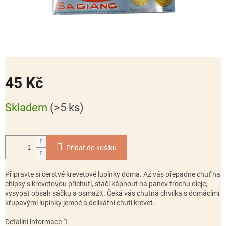
45 Kč
Měrná
Skladem
(>5 ks)
cena:
Přidat do košíku
Připravte si čerstvé krevetové lupínky doma. Až vás přepadne chuť na
chipsy s krevetovou příchutí, stačí kápnout na pánev trochu oleje,
vysypat obsah sáčku a osmažit. Čeká vás chutná chvilka s domácími
křupavými lupínky jemné a delikátní chuti krevet.
Detailní informace