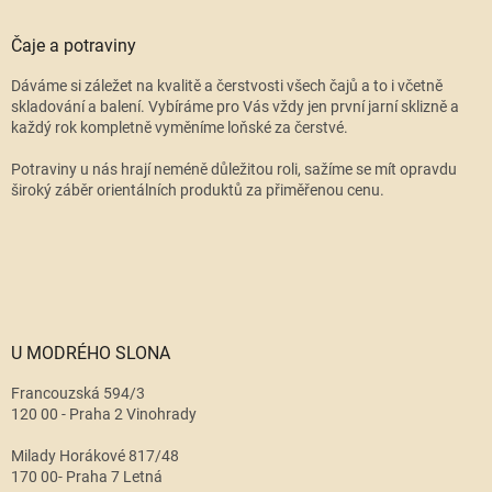
Čaje a potraviny
Dáváme si záležet na kvalitě a čerstvosti všech čajů a to i včetně
skladování a balení. Vybíráme pro Vás vždy jen první jarní sklizně a
každý rok kompletně vyměníme loňské za čerstvé.
Potraviny u nás hrají neméně důležitou roli, sažíme se mít opravdu
široký záběr orientálních produktů za přiměřenou cenu.
U MODRÉHO SLONA
Francouzská 594/3
120 00 - Praha 2 Vinohrady
Milady Horákové 817/48
170 00- Praha 7 Letná