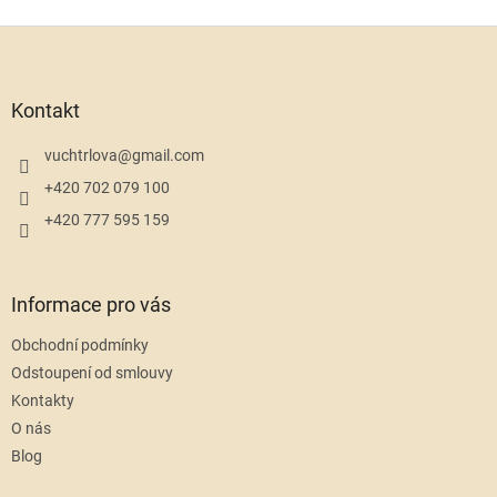
Z
á
p
a
Kontakt
t
í
vuchtrlova
@
gmail.com
+420 702 079 100
+420 777 595 159
Informace pro vás
Obchodní podmínky
Odstoupení od smlouvy
Kontakty
O nás
Blog