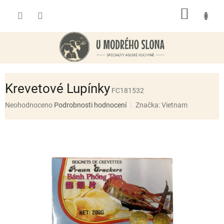
Přejít
NÁKUP
na
obsah
KOŠÍK
Krevetové Lupínky
FC181532
Průměrné
Neohodnoceno
Podrobnosti hodnocení
Značka:
Vietnam
hodnocení
produktu
je
0,0
z
5
hvězdiček.