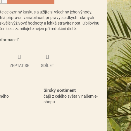
e celozrnný kuskus a užijte si všechny jeho výhody.
hlá příprava, variabilnost přípravy sladkých i slaných
kvělé výživové hodnoty a lehká stravitelnost. Obilovinu
šenice si zamilujete nejen při redukční dietě.
informace
ZEPTAT SE
SDÍLET
Široký sortiment
vného
čajů z celého světa v našem e-
shopu