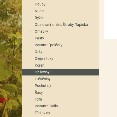
n
Houby
e
Nudle
l
Rýže
Obalovací směsi, Škroby, Tapioka
Omáčky
Pasty
Instantní polévky
Octy
Oleje a tuky
Koření
Obiloviny
Luštěniny
Pochutiny
Řasy
Tofu
Instantní Jídlo
Těstoviny