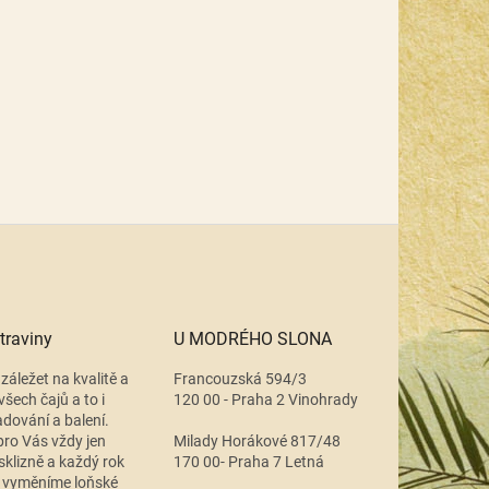
traviny
U MODRÉHO SLONA
záležet na kvalitě a
Francouzská 594/3
všech čajů a to i
120 00 - Praha 2 Vinohrady
adování a balení.
ro Vás vždy jen
Milady Horákové 817/48
 sklizně a každý rok
170 00- Praha 7 Letná
 vyměníme loňské