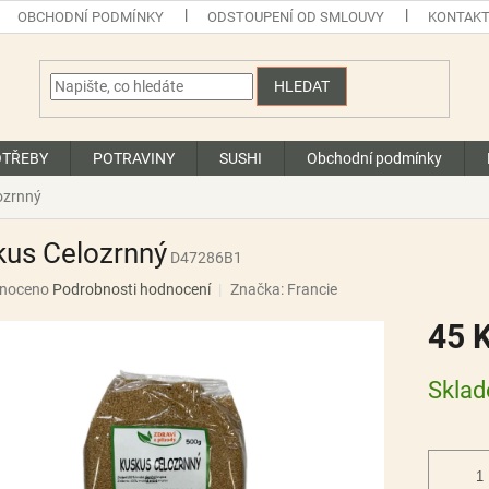
OBCHODNÍ PODMÍNKY
ODSTOUPENÍ OD SMLOUVY
KONTAK
HLEDAT
OTŘEBY
POTRAVINY
SUSHI
Obchodní podmínky
ozrnný
kus Celozrnný
D47286B1
né
noceno
Podrobnosti hodnocení
Značka:
Francie
ní
45 
u
Měrná
Skla
cena:
ek.