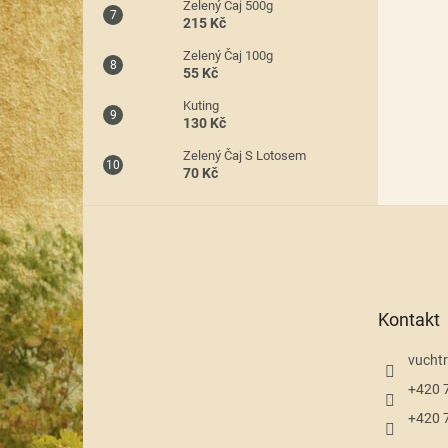
Zelený Čaj 500g
215 Kč
Zelený Čaj 100g
55 Kč
Kuting
130 Kč
Zelený Čaj S Lotosem
70 Kč
Z
á
p
a
t
Kontakt
í
vuchtr
+420 
+420 