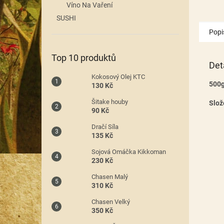
Víno Na Vaření
SUSHI
Popi
Top 10 produktů
Det
Kokosový Olej KTC
500
130 Kč
Šitake houby
Slož
90 Kč
Dračí Síla
135 Kč
Sojová Omáčka Kikkoman
230 Kč
Chasen Malý
310 Kč
Chasen Velký
350 Kč