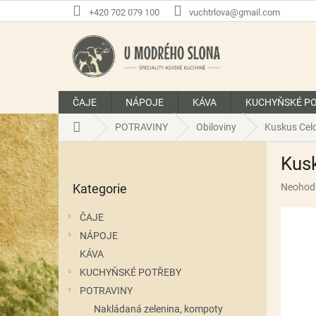
Přejít
+420 702 079 100
vuchtrlova@gmail.com
na
obsah
ČAJE
NÁPOJE
KÁVA
KUCHYŇSKÉ P
Domů
POTRAVINY
Obiloviny
Kuskus Cel
P
Kus
o
Přeskočit
s
Průměr
Kategorie
Neohod
kategorie
t
hodnoce
r
produkt
ČAJE
a
je
NÁPOJE
n
0,0
z
KÁVA
n
5
í
KUCHYŇSKÉ POTŘEBY
hvězdič
p
POTRAVINY
a
Nakládaná zelenina, kompoty