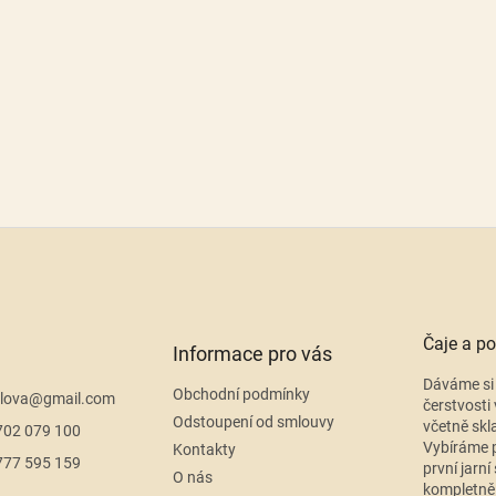
Čaje a po
Informace pro vás
Dáváme si 
Obchodní podmínky
lova
@
gmail.com
čerstvosti 
Odstoupení od smlouvy
včetně skl
702 079 100
Vybíráme p
Kontakty
777 595 159
první jarní
O nás
kompletně