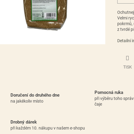
Ochutnejt
Velmi ryc
pokrmů, s
z tvrdé p
Detailní 
TISK
Pomocná ruka
Doručení do druhého dne
při výběru toho sprá
na jakékoliv místo
čaje
Drobný dárek
při každém 10. nákupu v našem e-shopu