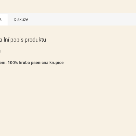
s
Diskuze
ailní popis produktu
g
ení: 100% hrubá pšeničná krupice