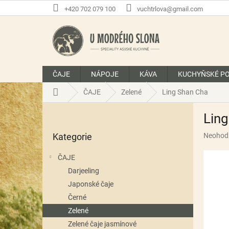
Přejít
+420 702 079 100
vuchtrlova@gmail.com
na
obsah
ČAJE
NÁPOJE
KÁVA
KUCHYŇSKÉ P
Domů
ČAJE
Zelené
Ling Shan Cha
P
Lin
o
Přeskočit
s
Průměr
Kategorie
Neohod
kategorie
t
hodnoce
r
produkt
ČAJE
a
je
Darjeeling
n
0,0
z
Japonské čaje
n
5
í
Černé
hvězdič
p
Zelené
a
Zelené čaje jasmínové