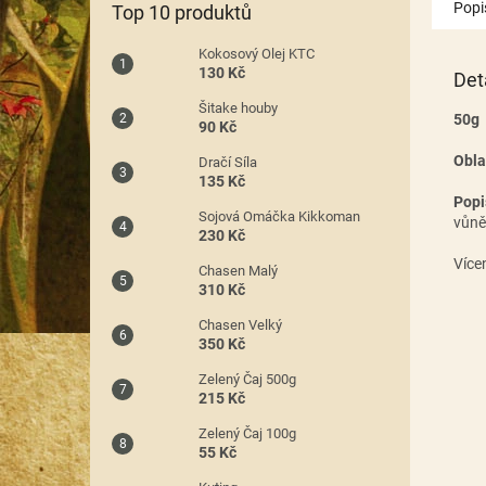
Popi
Top 10 produktů
Kokosový Olej KTC
130 Kč
Det
Šitake houby
50g
90 Kč
Obla
Dračí Síla
135 Kč
Popi
Sojová Omáčka Kikkoman
vůně
230 Kč
Více
Chasen Malý
310 Kč
Chasen Velký
350 Kč
Zelený Čaj 500g
215 Kč
Zelený Čaj 100g
55 Kč