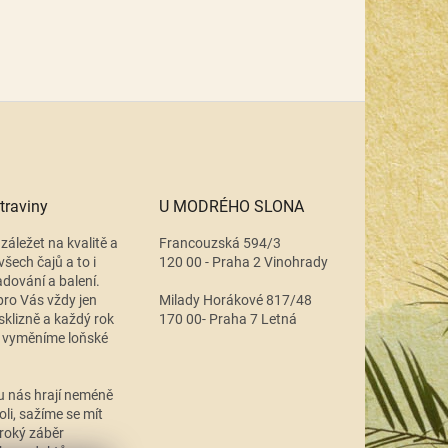
traviny
U MODRÉHO SLONA
záležet na kvalitě a
Francouzská 594/3
všech čajů a to i
120 00 - Praha 2 Vinohrady
adování a balení.
ro Vás vždy jen
Milady Horákové 817/48
 sklizně a každý rok
170 00- Praha 7 Letná
 vyměníme loňské
.
u nás hrají neméně
oli, sažíme se mít
roký záběr