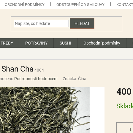
OBCHODNÍ PODMÍNKY
ODSTOUPENÍ OD SMLOUVY
KONTAK
HLEDAT
OTŘEBY
POTRAVINY
SUSHI
Obchodní podmínky
g Shan Cha
4004
né
noceno
Podrobnosti hodnocení
Značka:
Čína
ní
400
u
Měrná
Skla
cena:
ek.