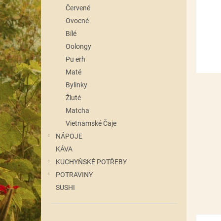
n
Červené
e
Ovocné
l
Bílé
Oolongy
Pu erh
Maté
Bylinky
Žluté
Matcha
Vietnamské Čaje
NÁPOJE
KÁVA
KUCHYŇSKÉ POTŘEBY
POTRAVINY
SUSHI