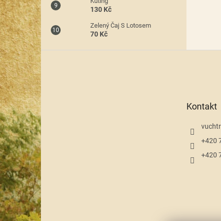
Kuting
130 Kč
Zelený Čaj S Lotosem
70 Kč
Z
á
p
a
t
Kontakt
í
vuchtr
+420 
+420 