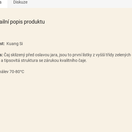
s
Diskuze
ailní popis produktu
st:
Kuang Si
s:
Čaj sklizený před oslavou jara, jsou to první lístky z vyšší třídy zelený
 a tipsovitá struktura se zárukou kvalitního čaje.
nálev 70-80°C