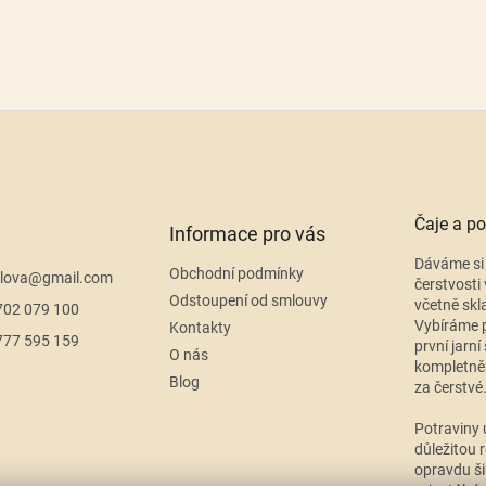
Čaje a po
Informace pro vás
Dáváme si 
Obchodní podmínky
lova
@
gmail.com
čerstvosti 
Odstoupení od smlouvy
včetně skl
702 079 100
Vybíráme p
Kontakty
777 595 159
první jarní
O nás
kompletně
Blog
za čerstvé
Potraviny 
důležitou r
opravdu ši