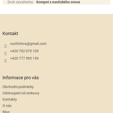
Druh zavařeniny
:
Kompot z exotického ovoce
Z
á
p
a
Kontakt
t
í
vuchtrlova
@
gmail.com
+420 702 079 100
+420 777 595 159
Informace pro vás
Obchodní podmínky
Odstoupení od smlouvy
Kontakty
O nás
Blog