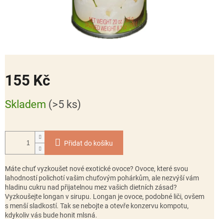
155 Kč
Měrná
Skladem
(>5 ks)
cena:
Přidat do košíku
Máte chuť vyzkoušet nové exotické ovoce? Ovoce, které svou
lahodností polichotí vašim chuťovým pohárkům, ale nezvýší vám
hladinu cukru nad přijatelnou mez vašich dietních zásad?
Vyzkoušejte longan v sirupu. Longan je ovoce, podobné liči, ovšem
s menší sladkostí. Tak se nebojte a otevře konzervu kompotu,
kdykoliv vás bude honit mlsná.