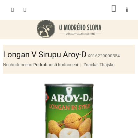
Přejít
NÁKUP
na
obsah
KOŠÍK
Longan V Sirupu Aroy-D
X016229000554
Průměrné
Neohodnoceno
Podrobnosti hodnocení
Značka:
Thajsko
hodnocení
produktu
je
0,0
z
5
hvězdiček.