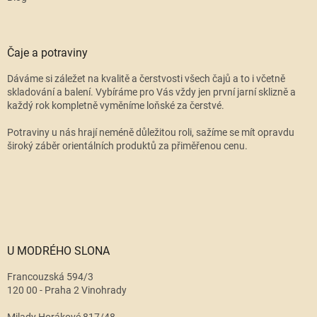
Čaje a potraviny
Dáváme si záležet na kvalitě a čerstvosti všech čajů a to i včetně
skladování a balení. Vybíráme pro Vás vždy jen první jarní sklizně a
každý rok kompletně vyměníme loňské za čerstvé.
Potraviny u nás hrají neméně důležitou roli, sažíme se mít opravdu
široký záběr orientálních produktů za přiměřenou cenu.
U MODRÉHO SLONA
Francouzská 594/3
120 00 - Praha 2 Vinohrady
Milady Horákové 817/48