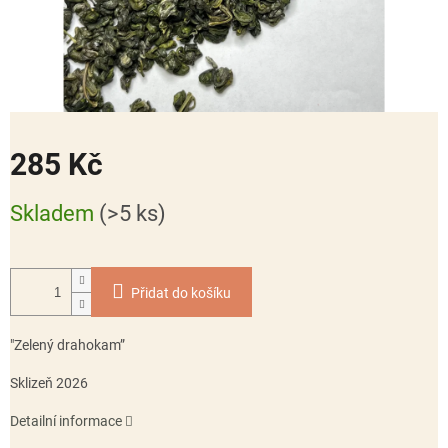
285 Kč
Měrná
Skladem
(>5 ks)
cena:
Přidat do košíku
"Zelený drahokam”
Sklizeň 2026
Detailní informace