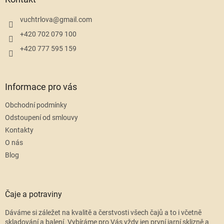
t
í
vuchtrlova
@
gmail.com
+420 702 079 100
+420 777 595 159
Informace pro vás
Obchodní podmínky
Odstoupení od smlouvy
Kontakty
O nás
Blog
Čaje a potraviny
Dáváme si záležet na kvalitě a čerstvosti všech čajů a to i včetně
skladování a balení. Vybíráme pro Vás vždy jen první jarní sklizně a