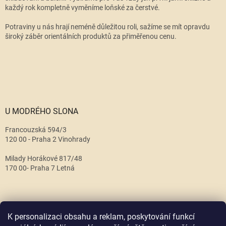
každý rok kompletně vyměníme loňské za čerstvé.
Potraviny u nás hrají neméně důležitou roli, sažíme se mít opravdu
široký záběr orientálních produktů za přiměřenou cenu.
U MODRÉHO SLONA
Francouzská 594/3
120 00 - Praha 2 Vinohrady
Milady Horákové 817/48
170 00- Praha 7 Letná
K personalizaci obsahu a reklam, poskytování funkcí