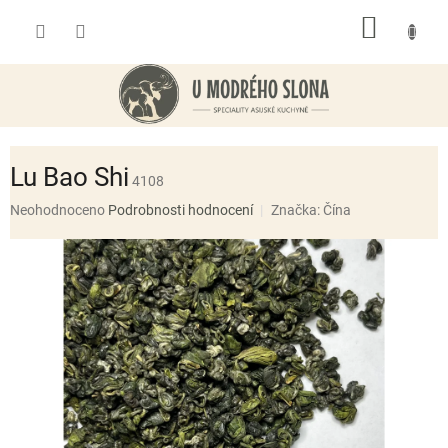
Přejít
NÁKUP
na
obsah
KOŠÍK
Lu Bao Shi
4108
Průměrné
Neohodnoceno
Podrobnosti hodnocení
Značka:
Čína
hodnocení
produktu
je
0,0
z
5
hvězdiček.