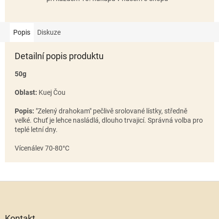
Popis
Diskuze
Detailní popis produktu
50g
Oblast:
Kuej Čou
Popis:
"Zelený drahokam" pečlivě srolované lístky, středně
velké.
Chuť je lehce nasládlá, dlouho trvajicí. Správná volba pro
teplé letní dny.
Vícenálev 70-80°C
Z
á
p
a
Kontakt