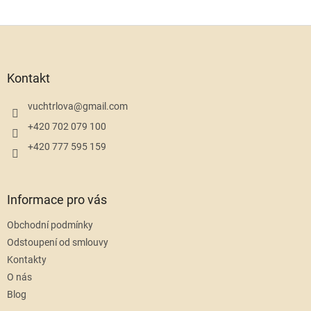
Z
á
p
a
Kontakt
t
í
vuchtrlova
@
gmail.com
+420 702 079 100
+420 777 595 159
Informace pro vás
Obchodní podmínky
Odstoupení od smlouvy
Kontakty
O nás
Blog