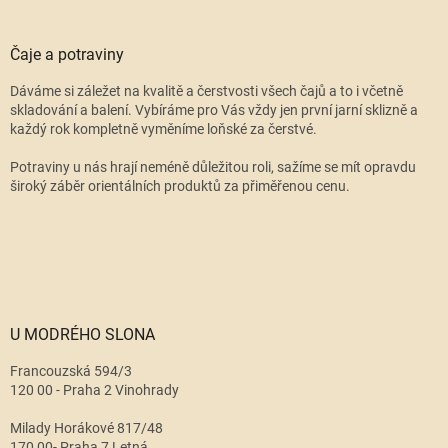
Čaje a potraviny
Dáváme si záležet na kvalitě a čerstvosti všech čajů a to i včetně
skladování a balení. Vybíráme pro Vás vždy jen první jarní sklizně a
každý rok kompletně vyměníme loňské za čerstvé.
Potraviny u nás hrají neméně důležitou roli, sažíme se mít opravdu
široký záběr orientálních produktů za přiměřenou cenu.
U MODRÉHO SLONA
Francouzská 594/3
120 00 - Praha 2 Vinohrady
Milady Horákové 817/48
170 00- Praha 7 Letná