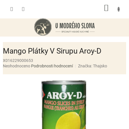
Přejít
NÁKUP
na
obsah
KOŠÍK
Mango Plátky V Sirupu Aroy-D
X016229000653
Průměrné
Neohodnoceno
Podrobnosti hodnocení
Značka:
Thajsko
hodnocení
produktu
je
0,0
z
5
hvězdiček.