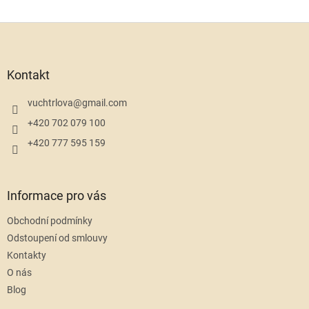
Z
á
p
a
Kontakt
t
í
vuchtrlova
@
gmail.com
+420 702 079 100
+420 777 595 159
Informace pro vás
Obchodní podmínky
Odstoupení od smlouvy
Kontakty
O nás
Blog