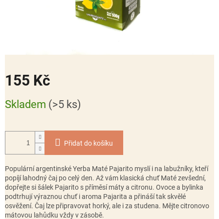
155 Kč
Měrná
Skladem
(>5 ks)
cena:
Přidat do košíku
Populární argentinské Yerba Maté Pajarito myslí i na labužníky, kteří
popíjí lahodný čaj po celý den. Až vám klasická chuť Maté zevšední,
dopřejte si šálek Pajarito s příměsí máty a citronu. Ovoce a bylinka
podtrhují výraznou chuť i aroma Pajarita a přináší tak skvělé
osvěžení. Čaj lze připravovat horký, ale i za studena. Mějte citronovo
mátovou lahůdku vždy v zásobě.