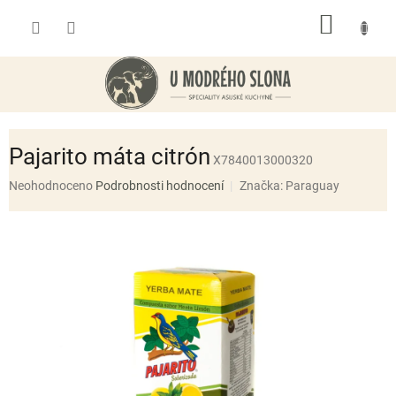
Přejít
NÁKUP
na
obsah
KOŠÍK
Pajarito máta citrón
X7840013000320
Průměrné
Neohodnoceno
Podrobnosti hodnocení
Značka:
Paraguay
hodnocení
produktu
je
0,0
z
5
hvězdiček.