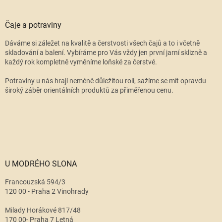
Čaje a potraviny
Dáváme si záležet na kvalitě a čerstvosti všech čajů a to i včetně
skladování a balení. Vybíráme pro Vás vždy jen první jarní sklizně a
každý rok kompletně vyměníme loňské za čerstvé.
Potraviny u nás hrají neméně důležitou roli, sažíme se mít opravdu
široký záběr orientálních produktů za přiměřenou cenu.
U MODRÉHO SLONA
Francouzská 594/3
120 00 - Praha 2 Vinohrady
Milady Horákové 817/48
170 00- Praha 7 Letná