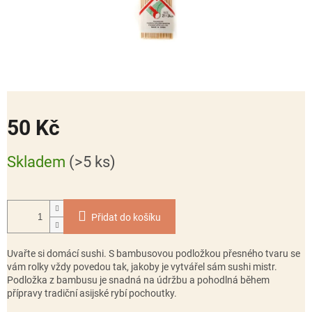
50 Kč
Měrná
Skladem
(>5 ks)
cena:
Přidat do košíku
Uvařte si domácí sushi. S bambusovou podložkou přesného tvaru se
vám rolky vždy povedou tak, jakoby je vytvářel sám sushi mistr.
Podložka z bambusu je snadná na údržbu a pohodlná během
přípravy tradiční asijské rybí pochoutky.