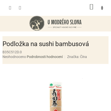
Přejít
NÁKUP
na
obsah
KOŠÍK
Podložka na sushi bambusová
B35C512D.0
Průměrné
Neohodnoceno
Podrobnosti hodnocení
Značka:
Čína
hodnocení
produktu
je
0,0
z
5
hvězdiček.