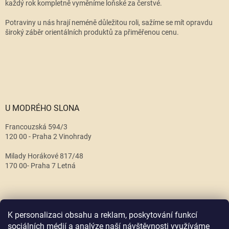
každý rok kompletně vyměníme loňské za čerstvé.
Potraviny u nás hrají neméně důležitou roli, sažíme se mít opravdu
široký záběr orientálních produktů za přiměřenou cenu.
U MODRÉHO SLONA
Francouzská 594/3
120 00 - Praha 2 Vinohrady
Milady Horákové 817/48
170 00- Praha 7 Letná
K personalizaci obsahu a reklam, poskytování funkcí
sociálních médií a analýze naší návštěvnosti využíváme