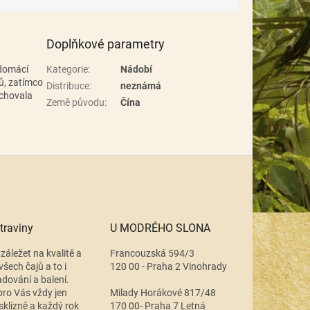
Doplňkové parametry
 domácí
Kategorie
:
Nádobí
ů, zatímco
Distribuce
:
neznámá
achovala
Země původu
:
Čína
traviny
U MODRÉHO SLONA
záležet na kvalitě a
Francouzská 594/3
všech čajů a to i
120 00 - Praha 2 Vinohrady
adování a balení.
ro Vás vždy jen
Milady Horákové 817/48
 sklizně a každý rok
170 00- Praha 7 Letná