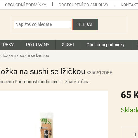
OBCHODNÍ PODMÍNKY
ODSTOUPENÍ OD SMLOUVY
KONTAK
HLEDAT
OTŘEBY
POTRAVINY
SUSHI
Obchodní podmínky
dložka na sushi se lžičkou
ožka na sushi se lžičkou
B35C512DBB
né
noceno
Podrobnosti hodnocení
Značka:
Čína
ní
65 
u
Měrná
Skla
cena:
ek.