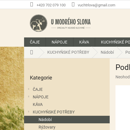
Přejít
+420 702 079 100
vuchtrlova@gmail.com
na
obsah
ČAJE
NÁPOJE
KÁVA
KUCHYŇSKÉ P
Domů
KUCHYŇSKÉ POTŘEBY
Nádobí
Po
P
Podl
o
Přeskočit
s
Průměr
Kategorie
Neohod
kategorie
t
hodnoce
r
produkt
ČAJE
a
je
NÁPOJE
n
0,0
z
KÁVA
n
5
í
KUCHYŇSKÉ POTŘEBY
hvězdič
p
Nádobí
a
Rýžovary