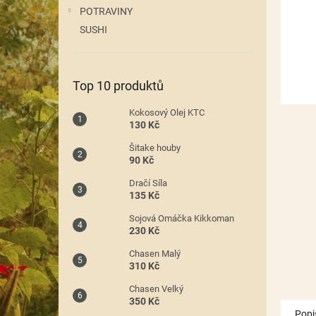
n
POTRAVINY
e
SUSHI
l
Top 10 produktů
Kokosový Olej KTC
130 Kč
Šitake houby
90 Kč
Dračí Síla
135 Kč
Sojová Omáčka Kikkoman
230 Kč
Chasen Malý
310 Kč
Chasen Velký
350 Kč
Popi