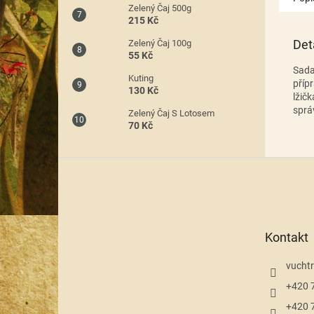
Zelený Čaj 500g
215 Kč
Det
Zelený Čaj 100g
55 Kč
Sada
Kuting
příp
130 Kč
lžič
sprá
Zelený Čaj S Lotosem
70 Kč
Z
á
p
a
t
Kontakt
í
vuchtr
+420 
+420 