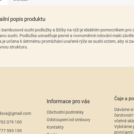
ailní popis produktu
 bambusové sushi podložky a lžičky na rýži je ideálním pomocníkem pro
ravu sushi. Podložka usnadňuje pevné a rovnoměrné rolování maki závitk
ka je určena k šetrnému promíchání uvařené rýže se sushi octem, aby si z
vnou strukturu.
Čaje a po
Informace pro vás
Dáváme si 
Obchodní podmínky
lova
@
gmail.com
čerstvosti 
Odstoupení od smlouvy
včetně skl
702 079 100
Vybíráme p
Kontakty
777 595 159
první jarní