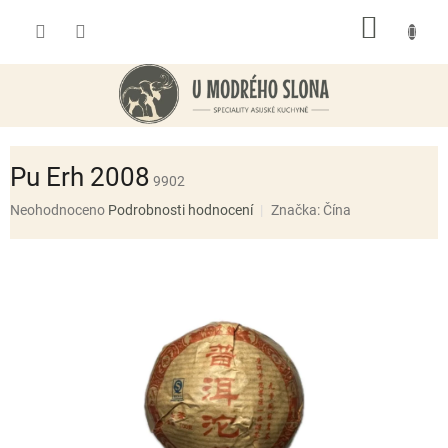
Přejít
NÁKUP
na
obsah
KOŠÍK
Pu Erh 2008
9902
Průměrné
Neohodnoceno
Podrobnosti hodnocení
Značka:
Čína
hodnocení
produktu
je
0,0
z
5
hvězdiček.