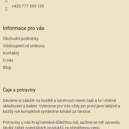
+420 777 595 159
Informace pro vás
Obchodní podmínky
Odstoupení od smlouvy
Kontakty
O nás
Blog
Čaje a potraviny
Dáváme si záležet na kvalitě a čerstvosti všech čajů a to i včetně
skladování a balení. Vybíráme pro Vás vždy jen první jarní sklizně a
každý rok kompletně vyměníme loňské za čerstvé.
Potraviny u nás hrají neméně důležitou roli, sažíme se mít opravdu
široký záběr orientálních produktů za přiměřenou cenu.