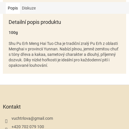
Popis
Diskuze
Detailní popis produktu
100g
Shu Pu Erh Meng Hai Tuo Cha je tradiční zralý Pu Erh z oblasti
Menghai v provincii Yunnan. Nabízí plnou, jemně zemitou chuť
s tóny dřeva a kakaa, sametový charakter a dlouhý, příjemný
dozvuk. Díky nízké hořkosti je ideální pro každodenní pití i
opakované louhování.
Z
á
p
a
Kontakt
t
í
vuchtrlova
@
gmail.com
+420 702 079 100