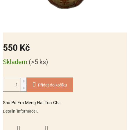
550 Kč
Měrná
Skladem
(>5 ks)
cena:
Přidat do košíku
Shu Pu Erh Meng Hai Tuo Cha
Detailní informace