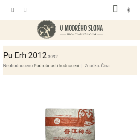
Přejít
NÁKUP
na
obsah
KOŠÍK
Pu Erh 2012
3092
Průměrné
Neohodnoceno
Podrobnosti hodnocení
Značka:
Čína
hodnocení
produktu
je
0,0
z
5
hvězdiček.