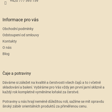
+420 777 595 159
Informace pro vás
Obchodní podmínky
Odstoupení od smlouvy
Kontakty
O nás
Blog
Čaje a potraviny
Dáváme si záležet na kvalitě a čerstvosti všech čajů a to i včetně
skladování a balení. Vybíráme pro Vás vždy jen první jarní sklizně a
každý rok kompletně vyměníme loňské za čerstvé.
Potraviny u nás hrají neméně důležitou roli, sažíme se mít opravdu
široký záběr orientálních produktů za přiměřenou cenu.