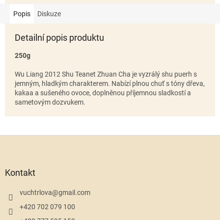
Popis
Diskuze
Detailní popis produktu
250g
Wu Liang 2012 Shu Teanet Zhuan Cha je vyzrálý shu puerh s
jemným, hladkým charakterem. Nabízí plnou chuť s tóny dřeva,
kakaa a sušeného ovoce, doplněnou příjemnou sladkostí a
sametovým dozvukem.
Z
á
p
a
Kontakt
t
í
vuchtrlova
@
gmail.com
+420 702 079 100