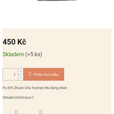
450 Kč
Měrná
Skladem
(>5 ks)
cena:
Přidat do košíku
Pu Erh Zhuan Cha Yunnan Wu liang shan
Detailní informace