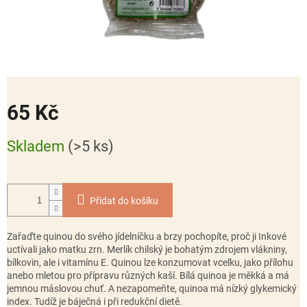
65 Kč
Měrná
Skladem
(>5 ks)
cena:
Přidat do košíku
Zařaďte quinou do svého jídelníčku a brzy pochopíte, proč ji Inkové
uctívali jako matku zrn. Merlík chilský je bohatým zdrojem vlákniny,
bílkovin, ale i vitamínu E. Quinou lze konzumovat vcelku, jako přílohu
anebo mletou pro přípravu různých kaší. Bílá quinoa je měkká a má
jemnou máslovou chuť. A nezapomeňte, quinoa má nízký glykemický
index. Tudíž je báječná i při redukční dietě.