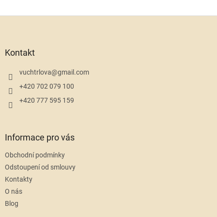
Z
á
p
a
Kontakt
t
í
vuchtrlova
@
gmail.com
+420 702 079 100
+420 777 595 159
Informace pro vás
Obchodní podmínky
Odstoupení od smlouvy
Kontakty
O nás
Blog