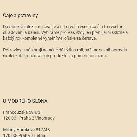
Čaje a potraviny
Dáváme si záležet na kvalitě a čerstvosti všech čajů a to i včetně
skladování a balení. Vybíráme pro Vás vždy jen první jarní sklizně a
každý rok kompletně vyměníme loňské za čerstvé.
Potraviny u nás hrají neméně důležitou roli, sažíme se mít opravdu
široký záběr orientálních produktů za přiměřenou cenu.
U MODRÉHO SLONA
Francouzská 594/3
120 00 - Praha 2 Vinohrady
Milady Horákové 817/48
170 00- Praha 7 Letná