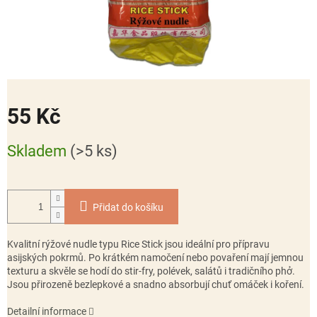
55 Kč
Měrná
Skladem
(>5 ks)
cena:
Přidat do košíku
Kvalitní rýžové nudle typu Rice Stick jsou ideální pro přípravu
asijských pokrmů. Po krátkém namočení nebo povaření mají jemnou
texturu a skvěle se hodí do stir-fry, polévek, salátů i tradičního phở.
Jsou přirozeně bezlepkové a snadno absorbují chuť omáček i koření.
Detailní informace