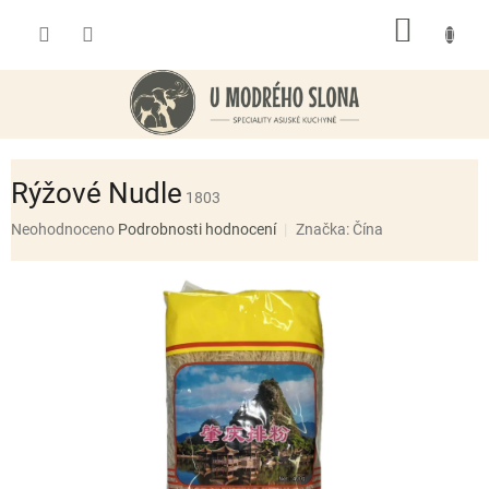
Přejít
NÁKUP
na
obsah
KOŠÍK
Rýžové Nudle
1803
Průměrné
Neohodnoceno
Podrobnosti hodnocení
Značka:
Čína
hodnocení
produktu
je
0,0
z
5
hvězdiček.