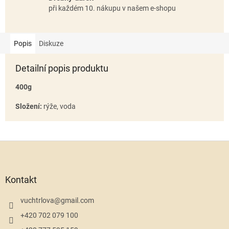
při každém 10. nákupu v našem e-shopu
Popis
Diskuze
Detailní popis produktu
400g
Složení:
rýže, voda
Z
á
p
a
Kontakt
t
í
vuchtrlova
@
gmail.com
+420 702 079 100