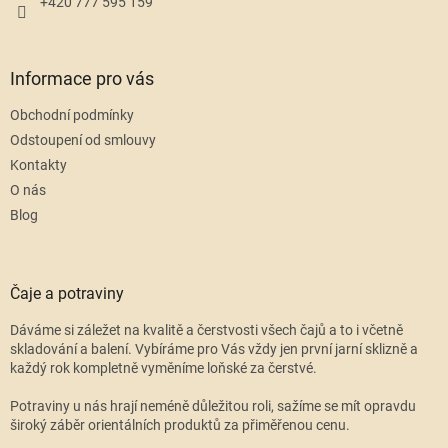
+420 777 595 159
Informace pro vás
Obchodní podmínky
Odstoupení od smlouvy
Kontakty
O nás
Blog
Čaje a potraviny
Dáváme si záležet na kvalitě a čerstvosti všech čajů a to i včetně
skladování a balení. Vybíráme pro Vás vždy jen první jarní sklizně a
každý rok kompletně vyměníme loňské za čerstvé.
Potraviny u nás hrají neméně důležitou roli, sažíme se mít opravdu
široký záběr orientálních produktů za přiměřenou cenu.