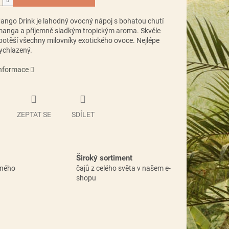
ango Drink
je lahodný ovocný nápoj s bohatou chutí
manga a příjemně sladkým tropickým aroma. Skvěle
potěší všechny milovníky exotického ovoce. Nejlépe
ychlazený.
informace
ZEPTAT SE
SDÍLET
Široký sortiment
vného
čajů z celého světa v našem e-
shopu