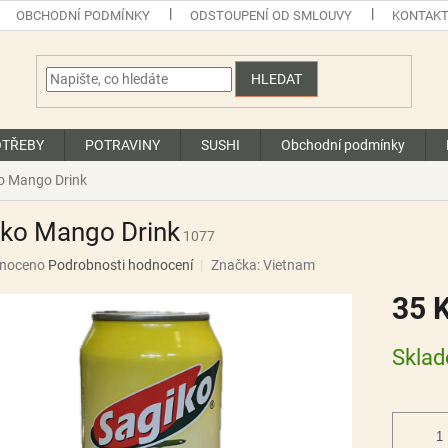
OBCHODNÍ PODMÍNKY
ODSTOUPENÍ OD SMLOUVY
KONTAK
HLEDAT
OTŘEBY
POTRAVINY
SUSHI
Obchodní podmínky
o Mango Drink
iko Mango Drink
1077
né
noceno
Podrobnosti hodnocení
Značka:
Vietnam
ní
35 
u
Měrná
Skla
cena:
ek.