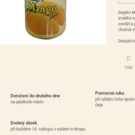
Sagiko M
zralého 
osvěží a 
chutná v
Detailní 
TISK
Pomocná ruka
Doručení do druhého dne
při výběru toho sprá
na jakékoliv místo
čaje
Drobný dárek
při každém 10. nákupu v našem e-shopu