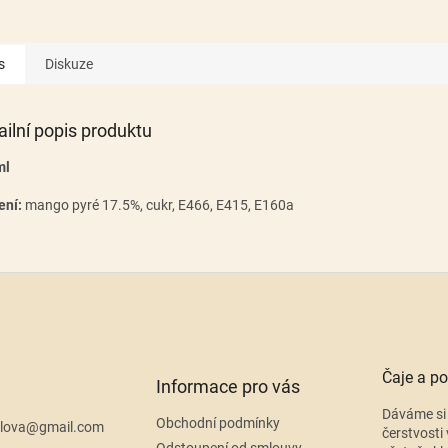
s
Diskuze
ailní popis produktu
ml
ení:
mango pyré 17.5%, cukr, E466, E415, E160a
Čaje a po
Informace pro vás
Dáváme si 
Obchodní podmínky
lova
@
gmail.com
čerstvosti 
Odstoupení od smlouvy