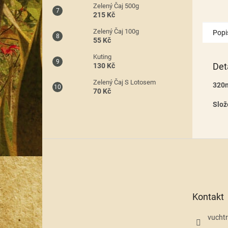
Zelený Čaj 500g
215 Kč
Zelený Čaj 100g
Popi
55 Kč
Kuting
Det
130 Kč
Zelený Čaj S Lotosem
320
70 Kč
Slož
Z
á
p
a
t
Kontakt
í
vuchtr