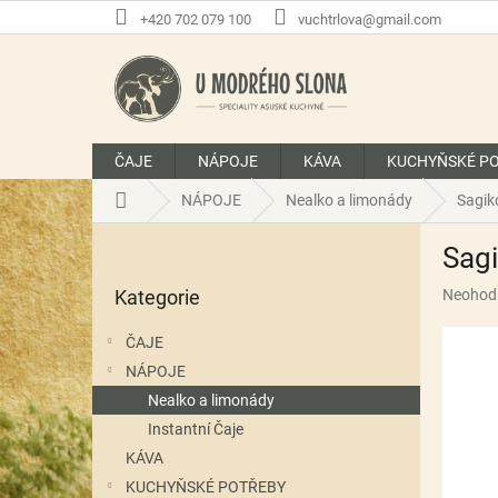
Přejít
+420 702 079 100
vuchtrlova@gmail.com
na
obsah
ČAJE
NÁPOJE
KÁVA
KUCHYŇSKÉ P
Domů
NÁPOJE
Nealko a limonády
Sagik
P
Sag
o
Přeskočit
s
Průměr
Kategorie
Neohod
kategorie
t
hodnoce
r
produkt
ČAJE
a
je
NÁPOJE
n
0,0
z
Nealko a limonády
n
5
í
Instantní Čaje
hvězdič
p
KÁVA
a
KUCHYŇSKÉ POTŘEBY