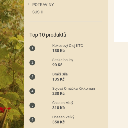
n
POTRAVINY
e
SUSHI
l
Top 10 produktů
Kokosový Olej KTC
130 Kč
Šitake houby
90 Kč
Dračí Síla
135 Kč
Sojová Omáčka Kikkoman
230 Kč
Chasen Malý
310 Kč
Chasen Velký
350 Kč