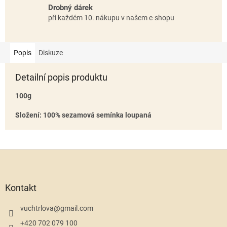
Drobný dárek
při každém 10. nákupu v našem e-shopu
Popis
Diskuze
Detailní popis produktu
100g
Složení: 100% sezamová semínka loupaná
Z
á
p
a
Kontakt
t
í
vuchtrlova
@
gmail.com
+420 702 079 100