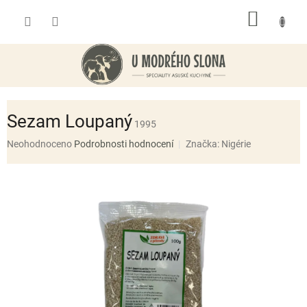
Přejít
NÁKUP
na
obsah
KOŠÍK
Sezam Loupaný
1995
Průměrné
Neohodnoceno
Podrobnosti hodnocení
Značka:
Nigérie
hodnocení
produktu
je
0,0
z
5
hvězdiček.