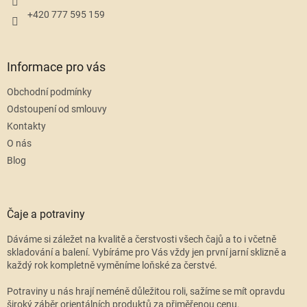
+420 777 595 159
Informace pro vás
Obchodní podmínky
Odstoupení od smlouvy
Kontakty
O nás
Blog
Čaje a potraviny
Dáváme si záležet na kvalitě a čerstvosti všech čajů a to i včetně
skladování a balení. Vybíráme pro Vás vždy jen první jarní sklizně a
každý rok kompletně vyměníme loňské za čerstvé.
Potraviny u nás hrají neméně důležitou roli, sažíme se mít opravdu
široký záběr orientálních produktů za přiměřenou cenu.