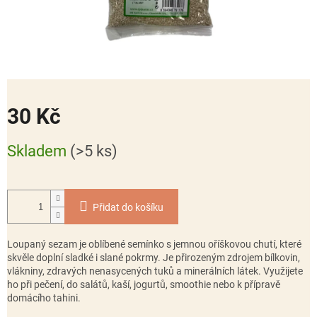
30 Kč
Měrná
Skladem
(>5 ks)
cena:
Přidat do košíku
Loupaný sezam je oblíbené semínko s jemnou oříškovou chutí, které
skvěle doplní sladké i slané pokrmy. Je přirozeným zdrojem bílkovin,
vlákniny, zdravých nenasycených tuků a minerálních látek. Využijete
ho při pečení, do salátů, kaší, jogurtů, smoothie nebo k přípravě
domácího tahini.