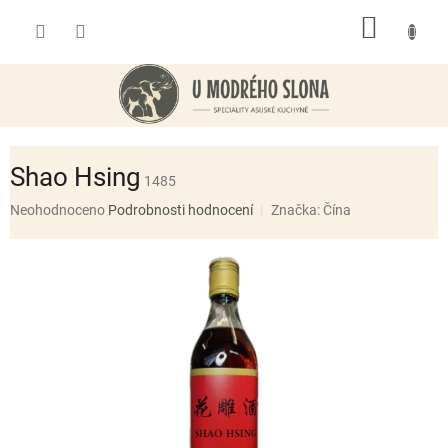
Přejít
NÁKUP
na
obsah
KOŠÍK
Shao Hsing
1485
Průměrné
Neohodnoceno
Podrobnosti hodnocení
Značka:
Čína
hodnocení
produktu
je
0,0
z
5
hvězdiček.