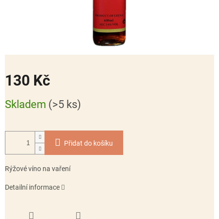
130 Kč
Měrná
Skladem
(>5 ks)
cena:
Přidat do košíku
Rýžové víno na vaření
Detailní informace