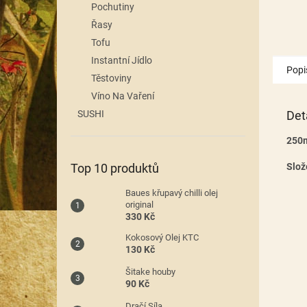
Pochutiny
Řasy
Tofu
Instantní Jídlo
Popi
Těstoviny
Víno Na Vaření
Det
SUSHI
250
Slož
Top 10 produktů
Baues křupavý chilli olej
original
330 Kč
Kokosový Olej KTC
130 Kč
Šitake houby
90 Kč
Dračí Síla