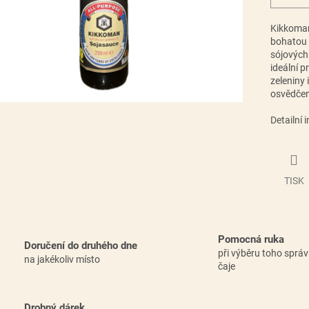
Kikkoma
bohatou 
sójových 
ideální p
zeleniny
osvědčen
Detailní 
TISK
Pomocná ruka
Doručení do druhého dne
při výběru toho sprá
na jakékoliv místo
čaje
Drobný dárek