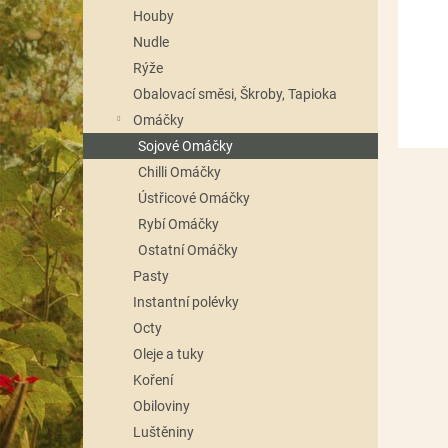
n
Houby
e
Nudle
l
Rýže
Obalovací směsi, Škroby, Tapioka
Omáčky
Sojové Omáčky
Chilli Omáčky
Ústřicové Omáčky
Rybí Omáčky
Ostatní Omáčky
Pasty
Instantní polévky
Octy
Oleje a tuky
Koření
Obiloviny
Luštěniny