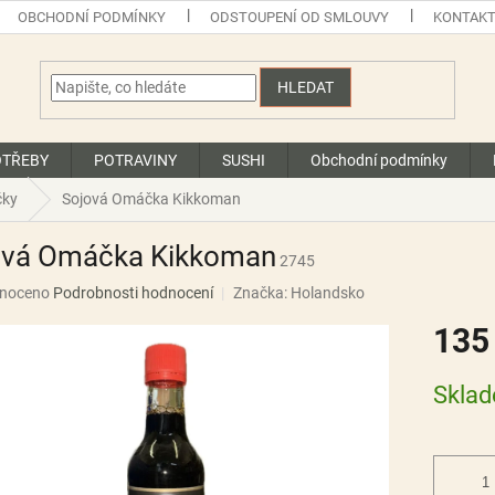
OBCHODNÍ PODMÍNKY
ODSTOUPENÍ OD SMLOUVY
KONTAK
HLEDAT
OTŘEBY
POTRAVINY
SUSHI
Obchodní podmínky
čky
Sojová Omáčka Kikkoman
ová Omáčka Kikkoman
2745
né
noceno
Podrobnosti hodnocení
Značka:
Holandsko
ní
135
u
Měrná
Skla
cena:
ek.