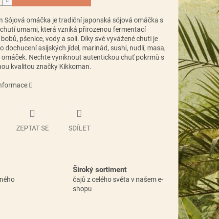
n Sójová omáčka
je tradiční japonská sójová omáčka s
chutí umami, která vzniká přirozenou fermentací
bobů, pšenice, vody a soli. Díky své vyvážené chuti je
ro dochucení asijských jídel, marinád, sushi, nudlí, masa,
 i omáček. Nechte vyniknout autentickou chuť pokrmů s
ou kvalitou značky Kikkoman.
informace
ZEPTAT SE
SDÍLET
Široký sortiment
vného
čajů z celého světa v našem e-
shopu