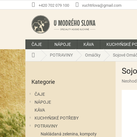
Přejít
+420 702 079 100
vuchtrlova@gmail.com
na
obsah
ČAJE
NÁPOJE
KÁVA
KUCHYŇSKÉ P
Domů
POTRAVINY
Omáčky
Sojové Omá
P
Soj
o
Přeskočit
s
Průměr
Kategorie
Neohod
kategorie
t
hodnoce
r
produkt
ČAJE
a
je
NÁPOJE
n
0,0
z
KÁVA
n
5
í
KUCHYŇSKÉ POTŘEBY
hvězdič
p
POTRAVINY
a
Nakládaná zelenina, kompoty