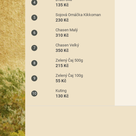
135 Kč
Sojová Omáčka Kikkoman
230 Kč
Chasen Malý
310 Kč
Chasen Velký
350 Kč
Zelený Čaj 500g
215 Kč
Zelený Čaj 100g
55 Kč
Kuting
130 Kč
Z
á
p
a
t