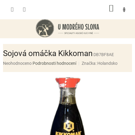
Přejít
NÁKUP
na
obsah
KOŠÍK
Sojová omáčka Kikkoman
DB7BF8AE
Průměrné
Neohodnoceno
Podrobnosti hodnocení
Značka:
Holandsko
hodnocení
produktu
je
0,0
z
5
hvězdiček.