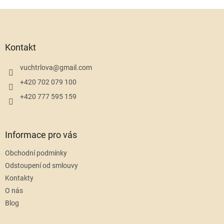
Z
á
p
a
Kontakt
t
í
vuchtrlova
@
gmail.com
+420 702 079 100
+420 777 595 159
Informace pro vás
Obchodní podmínky
Odstoupení od smlouvy
Kontakty
O nás
Blog