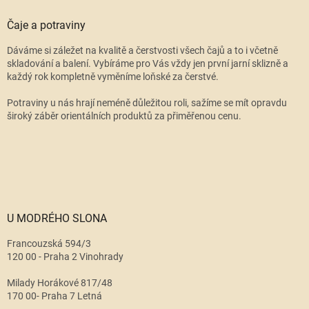
Čaje a potraviny
Dáváme si záležet na kvalitě a čerstvosti všech čajů a to i včetně
skladování a balení. Vybíráme pro Vás vždy jen první jarní sklizně a
každý rok kompletně vyměníme loňské za čerstvé.
Potraviny u nás hrají neméně důležitou roli, sažíme se mít opravdu
široký záběr orientálních produktů za přiměřenou cenu.
U MODRÉHO SLONA
Francouzská 594/3
120 00 - Praha 2 Vinohrady
Milady Horákové 817/48
170 00- Praha 7 Letná