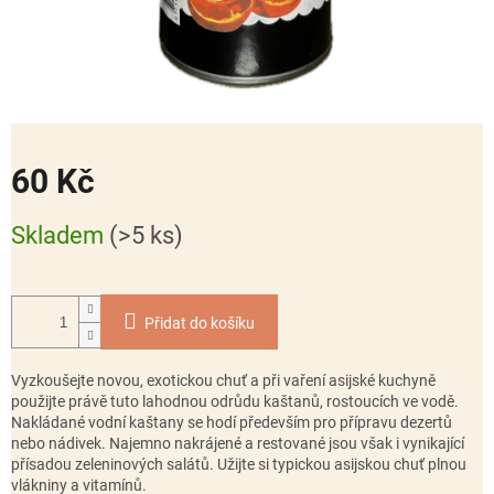
60 Kč
Měrná
Skladem
(>5 ks)
cena:
Přidat do košíku
Vyzkoušejte novou, exotickou chuť a při vaření asijské kuchyně
použijte právě tuto lahodnou odrůdu kaštanů, rostoucích ve vodě.
Nakládané vodní kaštany se hodí především pro přípravu dezertů
nebo nádivek. Najemno nakrájené a restované jsou však i vynikající
přísadou zeleninových salátů. Užijte si typickou asijskou chuť plnou
vlákniny a vitamínů.