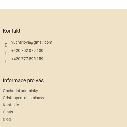
Z
á
p
a
Kontakt
t
í
vuchtrlova
@
gmail.com
+420 702 079 100
+420 777 595 159
Informace pro vás
Obchodní podmínky
Odstoupení od smlouvy
Kontakty
O nás
Blog