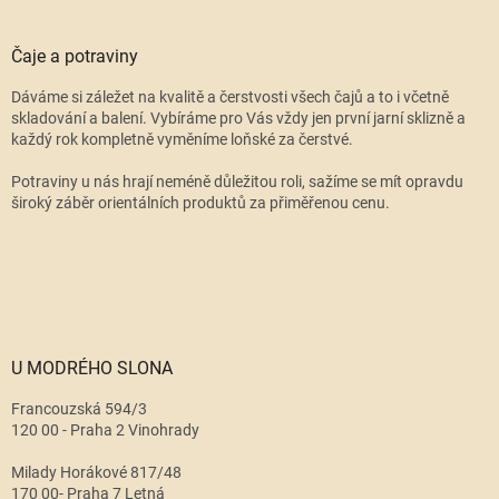
Čaje a potraviny
Dáváme si záležet na kvalitě a čerstvosti všech čajů a to i včetně
skladování a balení. Vybíráme pro Vás vždy jen první jarní sklizně a
každý rok kompletně vyměníme loňské za čerstvé.
Potraviny u nás hrají neméně důležitou roli, sažíme se mít opravdu
široký záběr orientálních produktů za přiměřenou cenu.
U MODRÉHO SLONA
Francouzská 594/3
120 00 - Praha 2 Vinohrady
Milady Horákové 817/48
170 00- Praha 7 Letná