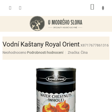
Přejít
NÁKUP
na
obsah
KOŠÍK
Vodní Kaštany Royal Orient
X8717677861316
Průměrné
Neohodnoceno
Podrobnosti hodnocení
Značka:
Čína
hodnocení
produktu
je
0,0
z
5
hvězdiček.