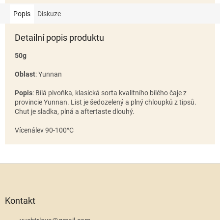
Popis
Diskuze
Detailní popis produktu
50g
Oblast
: Yunnan
Popis
: Bílá pivoňka, klasická sorta kvalitního bílého čaje z
provincie Yunnan. List je šedozelený a plný chloupků z tipsů.
Chut je sladka, plná a aftertaste dlouhý.
Vícenálev 90-100°C
Z
á
p
a
Kontakt
t