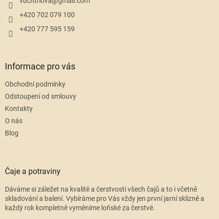
í
vuchtrlova
@
gmail.com
+420 702 079 100
+420 777 595 159
Informace pro vás
Obchodní podmínky
Odstoupení od smlouvy
Kontakty
O nás
Blog
Čaje a potraviny
Dáváme si záležet na kvalitě a čerstvosti všech čajů a to i včetně
skladování a balení. Vybíráme pro Vás vždy jen první jarní sklizně a
každý rok kompletně vyměníme loňské za čerstvé.