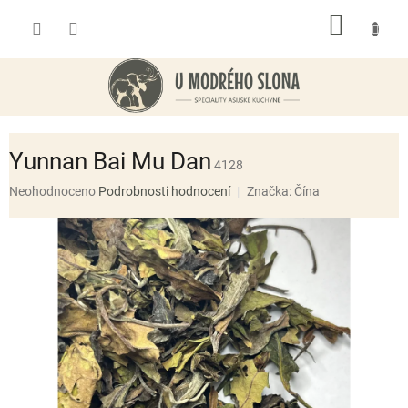
Přejít
NÁKUP
na
obsah
KOŠÍK
Yunnan Bai Mu Dan
4128
Průměrné
Neohodnoceno
Podrobnosti hodnocení
Značka:
Čína
hodnocení
produktu
je
0,0
z
5
hvězdiček.