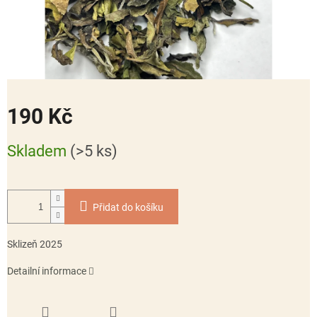
190 Kč
Měrná
Skladem
(>5 ks)
cena:
Přidat do košíku
Sklizeň 2025
Detailní informace