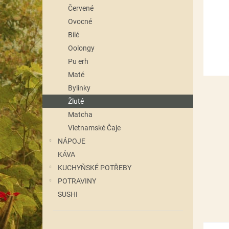
n
Červené
e
Ovocné
l
Bílé
Oolongy
Pu erh
Maté
Bylinky
Žluté
Matcha
Vietnamské Čaje
NÁPOJE
KÁVA
KUCHYŇSKÉ POTŘEBY
POTRAVINY
SUSHI