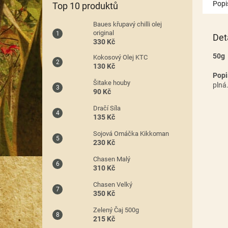
Popi
Top 10 produktů
Baues křupavý chilli olej
original
Det
330 Kč
50g
Kokosový Olej KTC
130 Kč
Pop
Šitake houby
plná
90 Kč
Dračí Síla
135 Kč
Sojová Omáčka Kikkoman
230 Kč
Chasen Malý
310 Kč
Chasen Velký
350 Kč
Zelený Čaj 500g
215 Kč