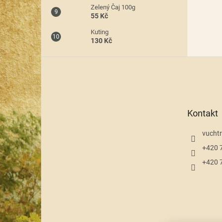
Zelený Čaj 100g
55 Kč
Kuting
130 Kč
Z
á
p
a
t
Kontakt
í
vuchtr
+420 
+420 