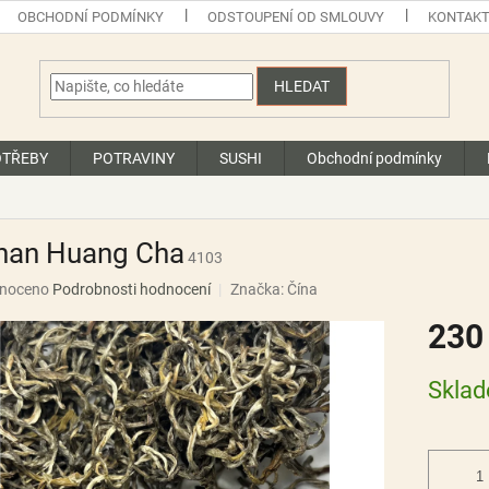
OBCHODNÍ PODMÍNKY
ODSTOUPENÍ OD SMLOUVY
KONTAK
HLEDAT
OTŘEBY
POTRAVINY
SUSHI
Obchodní podmínky
nan Huang Cha
4103
né
noceno
Podrobnosti hodnocení
Značka:
Čína
ní
230
u
Měrná
Skla
cena:
ek.