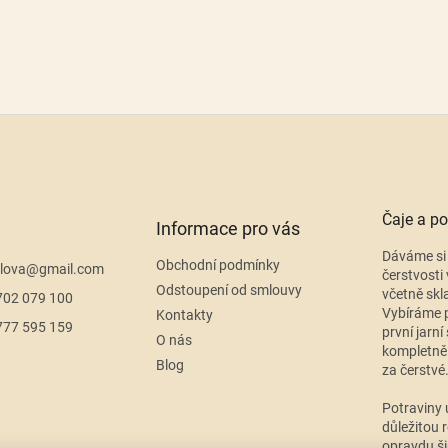
Čaje a po
Informace pro vás
Dáváme si 
Obchodní podmínky
lova
@
gmail.com
čerstvosti 
Odstoupení od smlouvy
včetně skl
702 079 100
Vybíráme p
Kontakty
777 595 159
první jarní
O nás
kompletně
Blog
za čerstvé
Potraviny 
důležitou r
opravdu ši