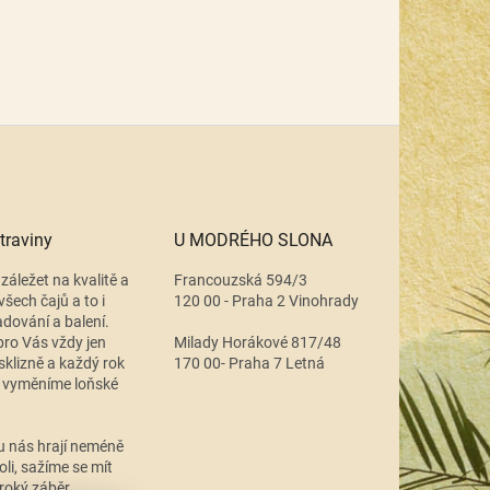
traviny
U MODRÉHO SLONA
záležet na kvalitě a
Francouzská 594/3
všech čajů a to i
120 00 - Praha 2 Vinohrady
adování a balení.
ro Vás vždy jen
Milady Horákové 817/48
 sklizně a každý rok
170 00- Praha 7 Letná
 vyměníme loňské
.
u nás hrají neméně
oli, sažíme se mít
roký záběr