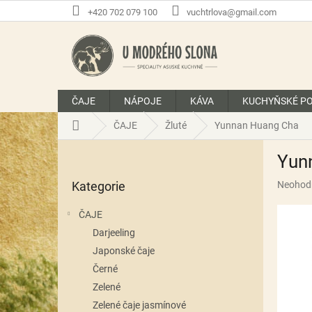
Přejít
+420 702 079 100
vuchtrlova@gmail.com
na
obsah
ČAJE
NÁPOJE
KÁVA
KUCHYŇSKÉ P
Domů
ČAJE
Žluté
Yunnan Huang Cha
P
Yun
o
Přeskočit
s
Průměr
Kategorie
Neohod
kategorie
t
hodnoce
r
produkt
ČAJE
a
je
Darjeeling
n
0,0
z
Japonské čaje
n
5
í
Černé
hvězdič
p
Zelené
a
Zelené čaje jasmínové