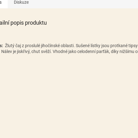
s
Diskuze
ailní popis produktu
is:
Žlutý čaj z proslulé jihočínské oblasti.
Sušené lístky jsou protkané tipsy
.
Nálev je jiskřivý, chut svěží. Vhodné jako celodenní parťák, díky nižšímu 