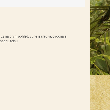
 už na první pohled, vůně je sladká, ovocná a
obsahu teinu.