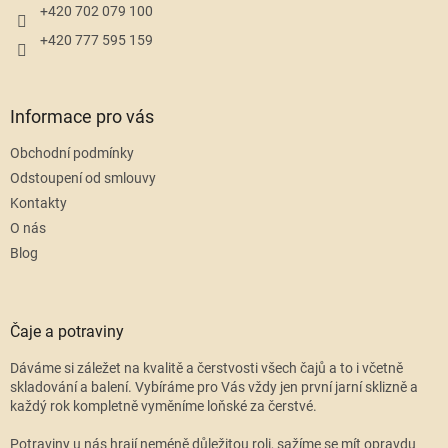
+420 702 079 100
+420 777 595 159
Informace pro vás
Obchodní podmínky
Odstoupení od smlouvy
Kontakty
O nás
Blog
Čaje a potraviny
Dáváme si záležet na kvalitě a čerstvosti všech čajů a to i včetně
skladování a balení. Vybíráme pro Vás vždy jen první jarní sklizně a
každý rok kompletně vyměníme loňské za čerstvé.
Potraviny u nás hrají neméně důležitou roli, sažíme se mít opravdu