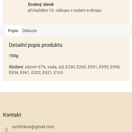
Drobný dárek
při každém 10. nákupu v našem e-shopu
Popis
Diskuze
Detailní popis produktu
150g
Složení
: zázvor 67%, voda, sůl, E330, E260, E951, E955, E950,
E954, E961, E202, E621, E163
Z
á
p
a
Kontakt
t
í
vuchtrlova
@
gmail.com