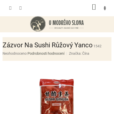
Přejít
NÁKUP
na
obsah
KOŠÍK
Zázvor Na Sushi Růžový Yanco
1542
Průměrné
Neohodnoceno
Podrobnosti hodnocení
Značka:
Čína
hodnocení
produktu
je
0,0
z
5
hvězdiček.