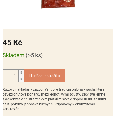
45 Kč
Měrná
Skladem
(>5 ks)
cena:
Přidat do košíku
Růžový nakládaný zázvor Yanco je tradiční příloha k sushi, která
osvěží chuťové pohárky mezi jednotlivými sousty. Díky své jemně
sladkokyselé chuti a tenkým plátkům skvěle doplní sushi, sashimi i
další pokrmy japonské kuchyně. Připravený k okamžitému
servírování.