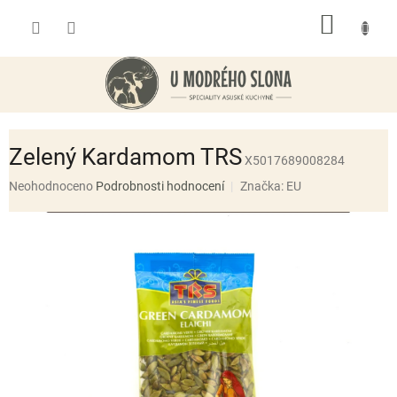
Přejít
NÁKUP
na
obsah
KOŠÍK
Zelený Kardamom TRS
X5017689008284
Průměrné
Neohodnoceno
Podrobnosti hodnocení
Značka:
EU
hodnocení
produktu
je
0,0
z
5
hvězdiček.