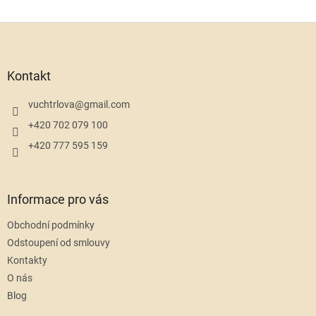
Z
á
p
a
Kontakt
t
í
vuchtrlova
@
gmail.com
+420 702 079 100
+420 777 595 159
Informace pro vás
Obchodní podmínky
Odstoupení od smlouvy
Kontakty
O nás
Blog