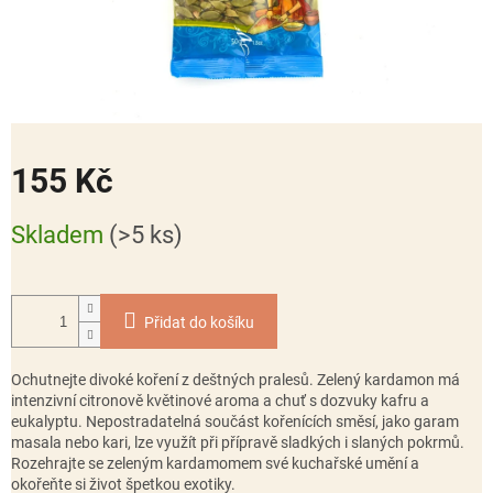
155 Kč
Měrná
Skladem
(>5 ks)
cena:
Přidat do košíku
Ochutnejte divoké koření z deštných pralesů. Zelený kardamon má
intenzivní citronově květinové aroma a chuť s dozvuky kafru a
eukalyptu. Nepostradatelná součást kořenících směsí, jako garam
masala nebo kari, lze využít při přípravě sladkých i slaných pokrmů.
Rozehrajte se zeleným kardamomem své kuchařské umění a
okořeňte si život špetkou exotiky.