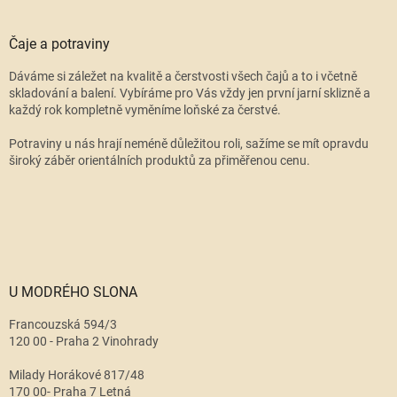
Čaje a potraviny
Dáváme si záležet na kvalitě a čerstvosti všech čajů a to i včetně
skladování a balení. Vybíráme pro Vás vždy jen první jarní sklizně a
každý rok kompletně vyměníme loňské za čerstvé.
Potraviny u nás hrají neméně důležitou roli, sažíme se mít opravdu
široký záběr orientálních produktů za přiměřenou cenu.
U MODRÉHO SLONA
Francouzská 594/3
120 00 - Praha 2 Vinohrady
Milady Horákové 817/48
170 00- Praha 7 Letná